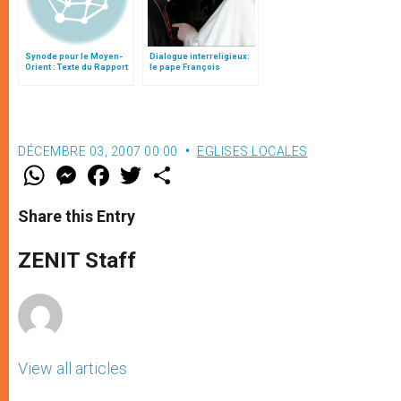
Synode pour le Moyen-
Dialogue interreligieux:
Orient : Texte du Rapport
le pape François
après le débat général
inaugure une exposition
dédiée au card. Tauran
DÉCEMBRE 03, 2007 00:00
EGLISES LOCALES
W
M
F
T
S
h
e
a
w
h
a
s
c
i
a
t
s
e
t
r
Share this Entry
s
e
b
t
e
A
n
o
e
p
g
o
r
ZENIT Staff
p
e
k
r
View all articles