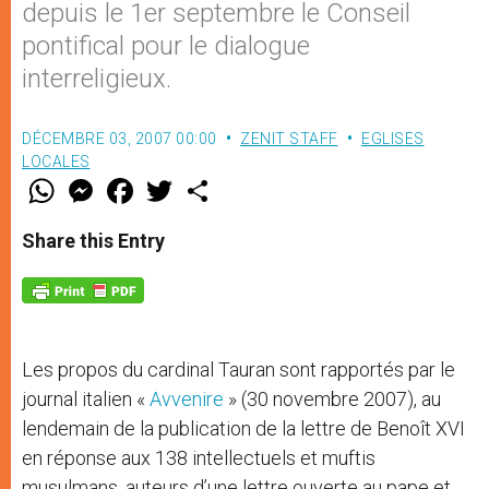
depuis le 1er septembre le Conseil
pontifical pour le dialogue
interreligieux.
DÉCEMBRE 03, 2007 00:00
ZENIT STAFF
EGLISES
LOCALES
W
M
F
T
S
h
e
a
w
h
a
s
c
i
a
t
s
e
t
r
Share this Entry
s
e
b
t
e
A
n
o
e
p
g
o
r
p
e
k
r
Les propos du cardinal Tauran sont rapportés par le
journal italien «
Avvenire
» (30 novembre 2007), au
lendemain de la publication de la lettre de Benoît XVI
en réponse aux 138 intellectuels et muftis
musulmans, auteurs d’une lettre ouverte au pape et