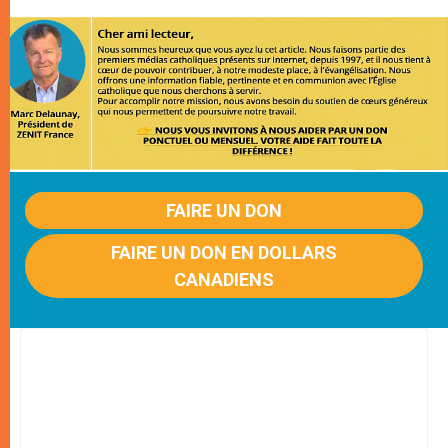
FAIRE UN DON
FAIRE UN DON EN DOLLARS
CANADIENS