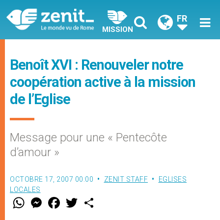
FR
MISSION
Benoît XVI : Renouveler notre
coopération active à la mission
de l’Eglise
Message pour une « Pentecôte
d’amour »
OCTOBRE 17, 2007 00:00
ZENIT STAFF
EGLISES
LOCALES
W
M
F
T
S
h
e
a
w
h
a
s
c
i
a