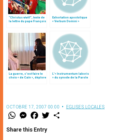
"Christus vivit!", texte de
Exhortation apostolique
la lettre du pape François
« Verbum Domini »
aux jeunes du monde
La guerre, c’est faire le
L’« Instrumentum laboris
choix « de Caïn », déplore
» du synode de la Parole
le pape François
de Dieu
OCTOBRE 17, 2007 00:00
EGLISES LOCALES
W
M
F
T
S
h
e
a
w
h
a
s
c
i
a
t
s
e
t
r
Share this Entry
s
e
b
t
e
A
n
o
e