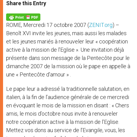
t
s
e
t
r
Share this Entry
s
e
b
t
e
A
n
o
e
p
g
o
r
p
e
k
ROME, Mercredi 17 octobre 2007 (
ZENIT.org
) –
r
Benoît XVI invite les jeunes, mais aussi les malades
et les jeunes mariés à renouveler leur « coopération
active à la mission de l’Eglise ». Une invitation déjà
présente dans son message de la Pentecôte pour le
dimanche 2007 de la mission où le pape en appelle à
une « Pentecôte d’amour » .
Le pape leur a adressé la traditionnelle salutation, en
italien, à la fin de l’audience générale de ce mercredi
en évoquant le mois de la mission en disant : « Chers
amis, le mois d’octobre nous invite à renouveler
notre coopération active à la mission de l’Eglise.
Mettez vos dons au service de l’Evangile, vous, les