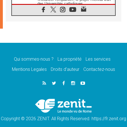
des Universités catholiques
08.08.2026
Signis 2026, donner la parole aux religieuses
catholiques
08.08.2026
Au Bangladesh, l'Église accompagne les
Dalits sur le chemin de la dignité
07.08.2026
Philippines: le vicariat apostolique de
Calapan devient un diocèse
Qui sommes-nous ?
La propriété
Les services
07.08.2026
Congo-Brazzaville: le 15 août, entre solennité
Mentions Legales
Droits d’auteur
Contactez-nous
de l'Assomption et mémoire nationale
07.08.2026
«La paix commence par l'empathie» estime
le cardinal Parolin
07.08.2026
En Colombie, «la paix ne s'achète pas avec
une signature»
Copyright © 2026 ZENIT. All Rights Reserved. https://fr.zenit.org