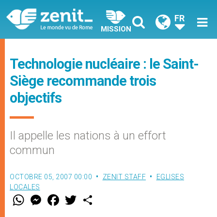
FR
MISSION
Technologie nucléaire : le Saint-
Siège recommande trois
objectifs
Il appelle les nations à un effort
commun
OCTOBRE 05, 2007 00:00
ZENIT STAFF
EGLISES
LOCALES
W
M
F
T
S
h
e
a
w
h
a
s
c
i
a