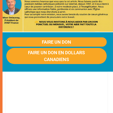
FAIRE UN DON
FAIRE UN DON EN DOLLARS
CANADIENS