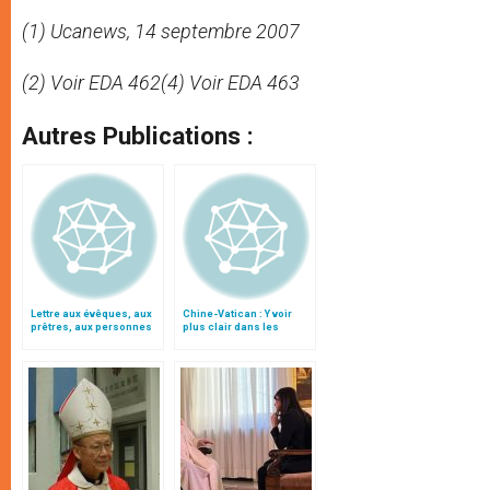
(1) Ucanews, 14 septembre 2007
(2) Voir EDA 462
(4) Voir EDA 463
Autres Publications :
Lettre aux évêques, aux
Chine-Vatican : Y voir
prêtres, aux personnes
plus clair dans les
consacrées et aux
récents développements
fidèles de l'Église
catholique en Chine