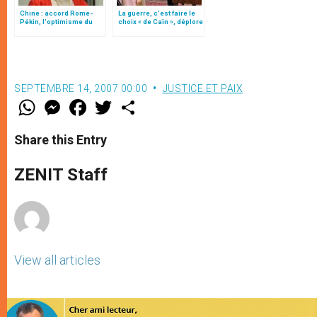
Chine : accord Rome-
La guerre, c’est faire le
Pékin, l'optimisme du
choix « de Caïn », déplore
card. John Tong Hon
le pape François
SEPTEMBRE 14, 2007 00:00
JUSTICE ET PAIX
W
M
F
T
S
h
e
a
w
h
a
s
c
i
a
t
s
e
t
r
Share this Entry
s
e
b
t
e
A
n
o
e
p
g
o
r
ZENIT Staff
p
e
k
r
View all articles