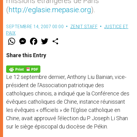
missions étrangères de Paris
(
http://eglasie.mepasie.org
).
SEPTEMBRE 14, 2007 00:00
ZENIT STAFF
JUSTICE ET
PAIX
W
M
F
T
S
h
e
a
w
h
a
s
c
i
a
t
s
e
t
r
Share this Entry
s
e
b
t
e
A
n
o
e
p
g
o
r
p
e
k
Le 12 septembre dernier, Anthony Liu Bainian, vice-
r
président de l’Association patriotique des
catholiques chinois, a indiqué que la Conférence des
évêques catholiques de Chine, instance réunissant
les évêques « officiels » de l’Eglise catholique en
Chine, avait approuvé l’élection du P. Joseph Li Shan
sur le siège épiscopal du diocèse de Pékin.