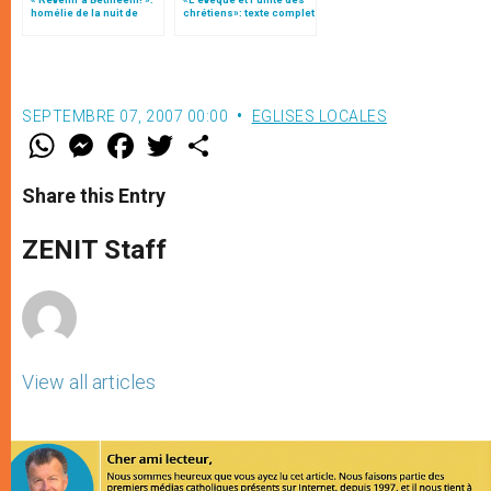
homélie de la nuit de
chrétiens»: texte complet
Noël (texte complet)
du C.P. pour la promotion
de l’unité
SEPTEMBRE 07, 2007 00:00
EGLISES LOCALES
W
M
F
T
S
h
e
a
w
h
a
s
c
i
a
t
s
e
t
r
Share this Entry
s
e
b
t
e
A
n
o
e
p
g
o
r
ZENIT Staff
p
e
k
r
View all articles