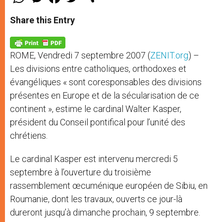
h
e
a
w
h
a
s
c
i
a
t
s
e
t
r
Share this Entry
s
e
b
t
e
A
n
o
e
p
g
o
r
p
e
k
ROME, Vendredi 7 septembre 2007 (
ZENIT.org
) –
r
Les divisions entre catholiques, orthodoxes et
évangéliques « sont coresponsables des divisions
présentes en Europe et de la sécularisation de ce
continent », estime le cardinal Walter Kasper,
président du Conseil pontifical pour l’unité des
chrétiens.
Le cardinal Kasper est intervenu mercredi 5
septembre à l’ouverture du troisième
rassemblement œcuménique européen de Sibiu, en
Roumanie, dont les travaux, ouverts ce jour-là
dureront jusqu’à dimanche prochain, 9 septembre.