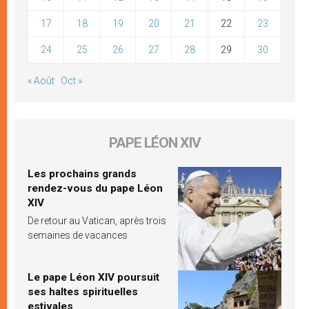
17
18
19
20
21
22
23
24
25
26
27
28
29
30
« Août
Oct »
PAPE LÉON XIV
Les prochains grands
rendez-vous du pape Léon
XIV
De retour au Vatican, après trois
semaines de vacances
Le pape Léon XIV poursuit
ses haltes spirituelles
estivales