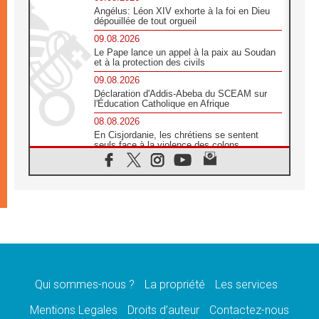
Angélus: Léon XIV exhorte à la foi en Dieu
dépouillée de tout orgueil
09.08.2026
Le Pape lance un appel à la paix au Soudan
et à la protection des civils
09.08.2026
Déclaration d'Addis-Abeba du SCEAM sur
l'Éducation Catholique en Afrique
08.08.2026
En Cisjordanie, les chrétiens se sentent
seuls face à la violence des colons
08.08.2026
Léon XIV au sanctuaire de Notre Dame du
Bon Conseil à Genazzano en septembre
08.08.2026
Léon XIV: Sainte Agathe aide à contempler
la victoire de l'amour sur la mort
08.08.2026
«Relancer l'empathie», le projet Triennal d'art
des Universités catholiques
Qui sommes-nous ?
La propriété
Les services
08.08.2026
Signis 2026, donner la parole aux religieuses
Mentions Legales
Droits d’auteur
Contactez-nous
catholiques