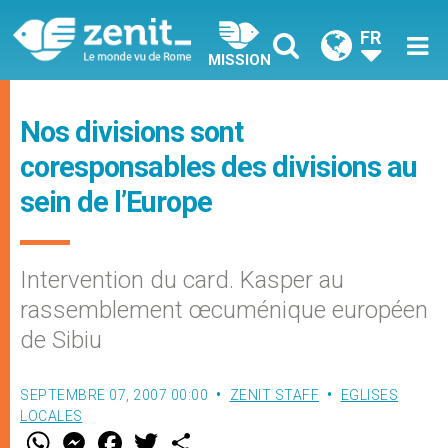
FR
MISSION
Nos divisions sont
coresponsables des divisions au
sein de l’Europe
Intervention du card. Kasper au
rassemblement œcuménique européen
de Sibiu
SEPTEMBRE 07, 2007 00:00
ZENIT STAFF
EGLISES
LOCALES
W
M
F
T
S