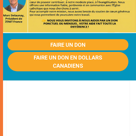
FAIRE UN DON
FAIRE UN DON EN DOLLARS
CANADIENS