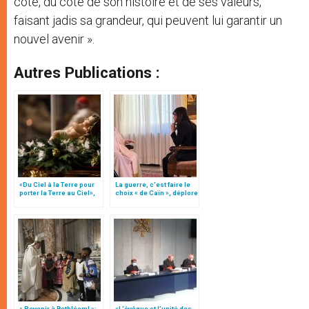
côté, du côté de son histoire et de ses valeurs,
faisant jadis sa grandeur, qui peuvent lui garantir un
nouvel avenir ».
Autres Publications :
«Du Ciel à la Terre pour
La guerre, c’est faire le
porter la Terre au Ciel»,
choix « de Caïn », déplore
par Mgr Francesco Follo
le pape François
« Revenir à Bethléem! »:
«L’évêque et l’unité des