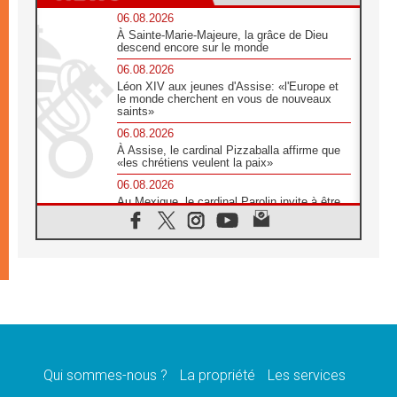
06.08.2026
À Sainte-Marie-Majeure, la grâce de Dieu
descend encore sur le monde
06.08.2026
Léon XIV aux jeunes d'Assise: «l'Europe et
le monde cherchent en vous de nouveaux
saints»
06.08.2026
À Assise, le cardinal Pizzaballa affirme que
«les chrétiens veulent la paix»
06.08.2026
Au Mexique, le cardinal Parolin invite à être
aux côtés des marginalisées
06.08.2026
À Assise, le Pape invite les jeunes à
«construire la civilisation de l'amour»
05.08.2026
La visite du Pape en Argentine portera «un
message de paix et de dignité humaine»
05.08.2026
«La visite du Pape en Uruguay renforcera
l'espérance» affirme Mgr Tróccoli
Qui sommes-nous ?
La propriété
Les services
05.08.2026