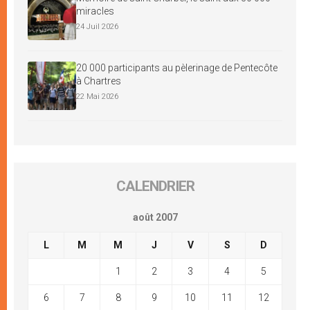
miracles
24 Juil 2026
20 000 participants au pèlerinage de Pentecôte
à Chartres
22 Mai 2026
CALENDRIER
août 2007
L
M
M
J
V
S
D
1
2
3
4
5
6
7
8
9
10
11
12