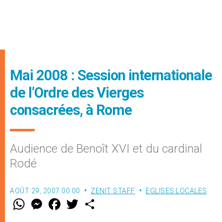
Mai 2008 : Session internationale
de l’Ordre des Vierges
consacrées, à Rome
Audience de Benoît XVI et du cardinal
Rodé
AOÛT 29, 2007 00:00
ZENIT STAFF
EGLISES LOCALES
W
M
F
T
S
h
e
a
w
h
a
s
c
i
a