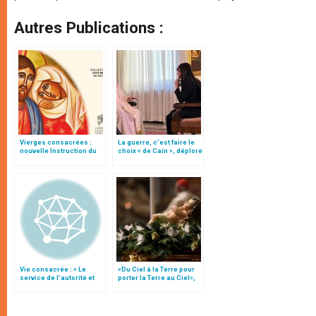
Autres Publications :
Vierges consacrées :
La guerre, c’est faire le
nouvelle Instruction du
choix « de Caïn », déplore
Vatican
le pape François
Vie consacrée : « Le
«Du Ciel à la Terre pour
service de l’autorité et
porter la Terre au Ciel»,
l’obéissance »
par Mgr Francesco Follo