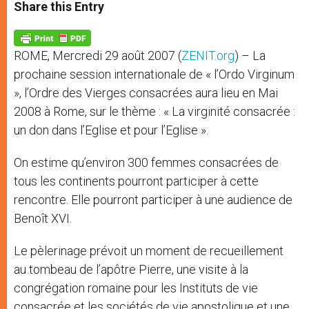
t
s
e
t
r
Share this Entry
s
e
b
t
e
A
n
o
e
p
g
o
r
p
e
k
ROME, Mercredi 29 août 2007 (
ZENIT.org
) – La
r
prochaine session internationale de « l’Ordo Virginum
», l’Ordre des Vierges consacrées aura lieu en Mai
2008 à Rome, sur le thème : « La virginité consacrée :
un don dans l’Eglise et pour l’Eglise ».
On estime qu’environ 300 femmes consacrées de
tous les continents pourront participer à cette
rencontre. Elle pourront participer à une audience de
Benoît XVI.
Le pèlerinage prévoit un moment de recueillement
au tombeau de l’apôtre Pierre, une visite à la
congrégation romaine pour les Instituts de vie
consacrée et les sociétés de vie apostolique et une