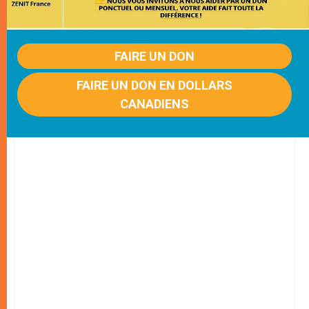
FAIRE UN DON
FAIRE UN DON EN DOLLARS
CANADIENS