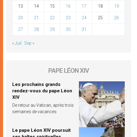
13
14
15
16
17
18
19
20
21
22
23
24
25
26
27
28
29
30
31
« Juil
Sep »
PAPE LÉON XIV
Les prochains grands
rendez-vous du pape Léon
XIV
De retour au Vatican, après trois
semaines de vacances
Le pape Léon XIV poursuit
ses haltes spirituelles