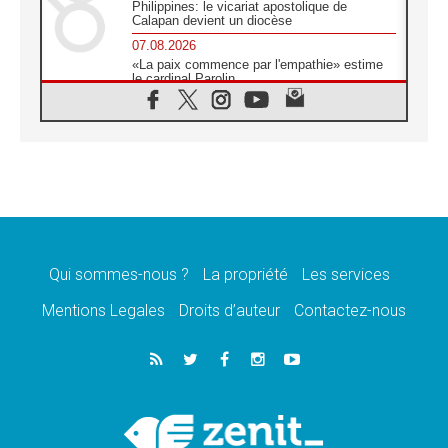
Philippines: le vicariat apostolique de
Calapan devient un diocèse
07.08.2026
«La paix commence par l'empathie» estime
le cardinal Parolin
07.08.2026
En Colombie, «la paix ne s'achète pas avec
une signature»
07.08.2026
Le programme du voyage apostolique du
Pape en France dévoilé
07.08.2026
1ère Conférence continentale sur l'éducation
catholique en Afrique
Qui sommes-nous ?
La propriété
Les services
07.08.2026
Un logo symbolique pour la venue du Pape
Mentions Legales
Droits d’auteur
Contactez-nous
en France
07.08.2026
Cardinal Rossi: «La venue du Pape Léon en
Argentine est un hommage à François»
07.08.2026
Hiroshima et Nagasaki, 81 ans après,
lancement des «dix jours de prière pour la
paix»