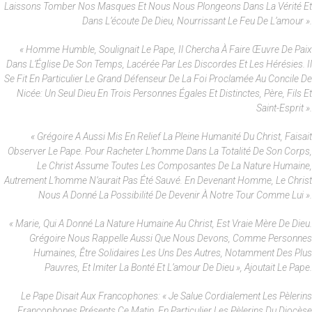
Laissons Tomber Nos Masques Et Nous Nous Plongeons Dans La Vérité Et
Dans L’écoute De Dieu, Nourrissant Le Feu De L’amour ».
« Homme Humble, Soulignait Le Pape, Il Chercha À Faire Œuvre De Paix
Dans L’Église De Son Temps, Lacérée Par Les Discordes Et Les Hérésies. Il
Se Fit En Particulier Le Grand Défenseur De La Foi Proclamée Au Concile De
Nicée: Un Seul Dieu En Trois Personnes Égales Et Distinctes, Père, Fils Et
Saint-Esprit ».
« Grégoire A Aussi Mis En Relief La Pleine Humanité Du Christ, Faisait
Observer Le Pape. Pour Racheter L’homme Dans La Totalité De Son Corps,
Le Christ Assume Toutes Les Composantes De La Nature Humaine,
Autrement L’homme N’aurait Pas Été Sauvé. En Devenant Homme, Le Christ
Nous A Donné La Possibilité De Devenir À Notre Tour Comme Lui ».
« Marie, Qui A Donné La Nature Humaine Au Christ, Est Vraie Mère De Dieu.
Grégoire Nous Rappelle Aussi Que Nous Devons, Comme Personnes
Humaines, Être Solidaires Les Uns Des Autres, Notamment Des Plus
Pauvres, Et Imiter La Bonté Et L’amour De Dieu », Ajoutait Le Pape.
Le Pape Disait Aux Francophones: « Je Salue Cordialement Les Pèlerins
Francophones Présents Ce Matin, En Particulier Les Pèlerins Du Diocèse