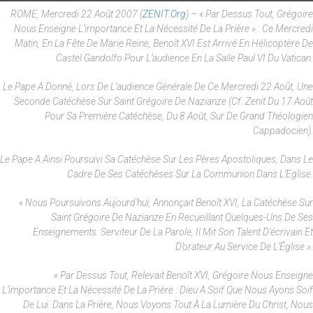
ROME, Mercredi 22 Août 2007 (
ZENIT.org
) – « Par Dessus Tout, Grégoire
Nous Enseigne L’importance Et La Nécessité De La Prière » : Ce Mercredi
Matin, En La Fête De Marie Reine, Benoît XVI Est Arrivé En Hélicoptère De
Castel Gandolfo Pour L’audience En La Salle Paul VI Du Vatican.
Le Pape A Donné, Lors De L’audience Générale De Ce Mercredi 22 Août, Une
Seconde Catéchèse Sur Saint Grégoire De Nazianze (cf. Zenit Du 17 Août
Pour Sa Première Catéchèse, Du 8 Août, Sur De Grand Théologien
Cappadocien).
Le Pape A Ainsi Poursuivi Sa Catéchèse Sur Les Pères Apostoliques, Dans Le
Cadre De Ses Catéchèses Sur La Communion Dans L’Eglise.
« Nous Poursuivons Aujourd’hui, Annonçait Benoît XVI, La Catéchèse Sur
Saint Grégoire De Nazianze En Recueillant Quelques-Uns De Ses
Enseignements. Serviteur De La Parole, Il Mit Son Talent D’écrivain Et
D’orateur Au Service De L’Église ».
« Par Dessus Tout, Relevait Benoît XVI, Grégoire Nous Enseigne
L’importance Et La Nécessité De La Prière : Dieu A Soif Que Nous Ayons Soif
De Lui. Dans La Prière, Nous Voyons Tout À La Lumière Du Christ, Nous