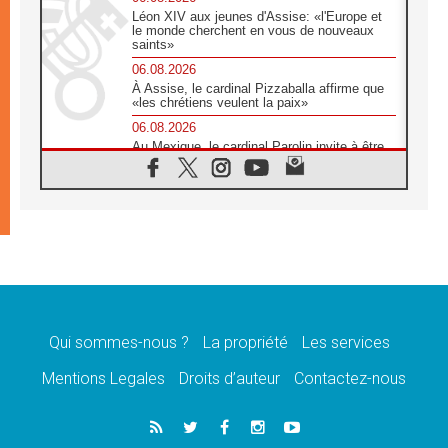
Léon XIV aux jeunes d'Assise: «l'Europe et
le monde cherchent en vous de nouveaux
saints»
06.08.2026
À Assise, le cardinal Pizzaballa affirme que
«les chrétiens veulent la paix»
06.08.2026
Au Mexique, le cardinal Parolin invite à être
aux côtés des marginalisées
06.08.2026
À Assise, le Pape invite les jeunes à
«construire la civilisation de l'amour»
05.08.2026
La visite du Pape en Argentine portera «un
message de paix et de dignité humaine»
05.08.2026
«La visite du Pape en Uruguay renforcera
l'espérance» affirme Mgr Tróccoli
Qui sommes-nous ?
La propriété
Les services
05.08.2026
Mentions Legales
Droits d’auteur
Contactez-nous
Le nonce en Ukraine: «Il est inquiétant
d'entendre ceux qui bénissent la guerre»
05.08.2026
Léon XIV au Pérou, une lueur d'espoir pour