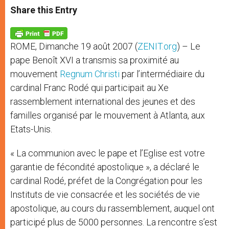
t
s
e
t
r
Share this Entry
s
e
b
t
e
A
n
o
e
p
g
o
r
p
e
k
ROME, Dimanche 19 août 2007 (
ZENIT.org
) – Le
r
pape Benoît XVI a transmis sa proximité au
mouvement
Regnum Christi
par l’intermédiaire du
cardinal Franc Rodé qui participait au Xe
rassemblement international des jeunes et des
familles organisé par le mouvement à Atlanta, aux
Etats-Unis.
« La communion avec le pape et l’Eglise est votre
garantie de fécondité apostolique », a déclaré le
cardinal Rodé, préfet de la Congrégation pour les
Instituts de vie consacrée et les sociétés de vie
apostolique, au cours du rassemblement, auquel ont
participé plus de 5000 personnes. La rencontre s’est