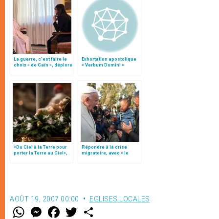
La guerre, c’est faire le
Exhortation apostolique
choix « de Caïn », déplore
« Verbum Domini »
le pape François
«Du Ciel à la Terre pour
Répondre à la crise
porter la Terre au Ciel»,
migratoire, avec « le
par Mgr Francesco Follo
style de l’humanité »!
(texte complet)
AOÛT 19, 2007 00:00
EGLISES LOCALES
W
M
F
T
S
h
e
a
w
h