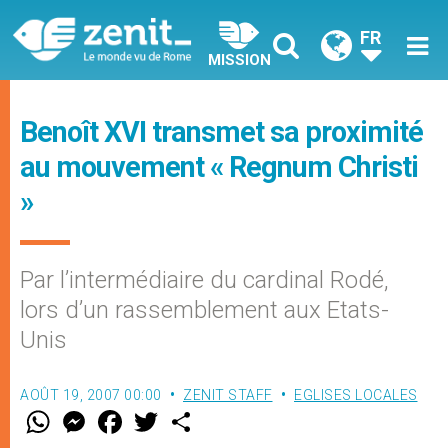
FR
MISSION
Benoît XVI transmet sa proximité
au mouvement « Regnum Christi
»
Par l’intermédiaire du cardinal Rodé,
lors d’un rassemblement aux Etats-
Unis
AOÛT 19, 2007 00:00
ZENIT STAFF
EGLISES LOCALES
W
M
F
T
S
h
e
a
w
h
a
s
c
i
a