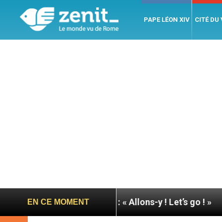
PAPE LÉON XIV
CITÉ DU
 pape à Assise : « Allons-y ! Let’s go ! »
Nicarag
EN CE MOMENT