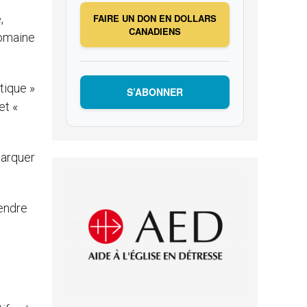
,
FAIRE UN DON EN DOLLARS
CANADIENS
domaine
tique »
S’ABONNER
et «
marquer
rendre