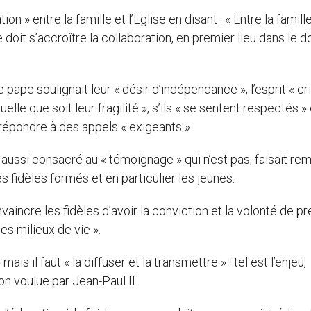
on » entre la famille et l’Eglise en disant : « Entre la famille
e doit s’accroître la collaboration, en premier lieu dans le 
pape soulignait leur « désir d’indépendance », l’esprit « cri
elle que soit leur fragilité », s’ils « se sentent respectés » 
t répondre à des appels « exigeants ».
t aussi consacré au « témoignage » qui n’est pas, faisait re
s fidèles formés et en particulier les jeunes.
nvaincre les fidèles d’avoir la conviction et la volonté de p
les milieux de vie ».
ais il faut « la diffuser et la transmettre » : tel est l’enjeu,
on voulue par Jean-Paul II.