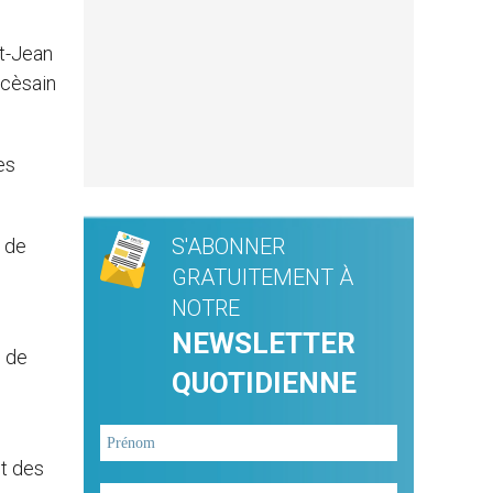
nt-Jean
ocèsain
es
S'ABONNER
» de
GRATUITEMENT À
NOTRE
NEWSLETTER
s de
QUOTIDIENNE
et des