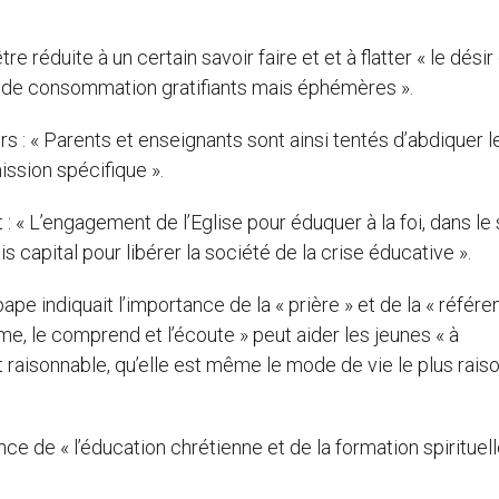
re réduite à un certain savoir faire et et à flatter « le désir
ts de consommation gratifiants mais éphémères ».
urs : « Parents et enseignants sont ainsi tentés d’abdiquer l
ission spécifique ».
 « L’engagement de l’Eglise pour éduquer à la foi, dans le 
s capital pour libérer la société de la crise éducative ».
pape indiquait l’importance de la « prière » et de la « référ
 l’aime, le comprend et l’écoute » peut aider les jeunes « à
t raisonnable, qu’elle est même le mode de vie le plus rais
ce de « l’éducation chrétienne et de la formation spirituell