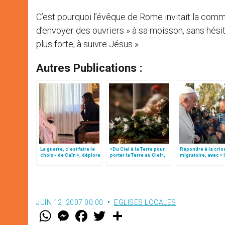
C’est pourquoi l’évêque de Rome invitait la co
d’envoyer des ouvriers » à sa moisson, sans hésite
plus forte, à suivre Jésus ».
Autres Publications :
La guerre, c’est faire le
«Du Ciel à la Terre pour
Répondre à la cris
choix « de Caïn », déplore
porter la Terre au Ciel»,
migratoire, avec « 
le pape François
par Mgr Francesco Follo
style de l’humanité
(texte complet)
JUIN 12, 2007 00:00
EGLISES LOCALES
W
M
F
T
S
h
e
a
w
h