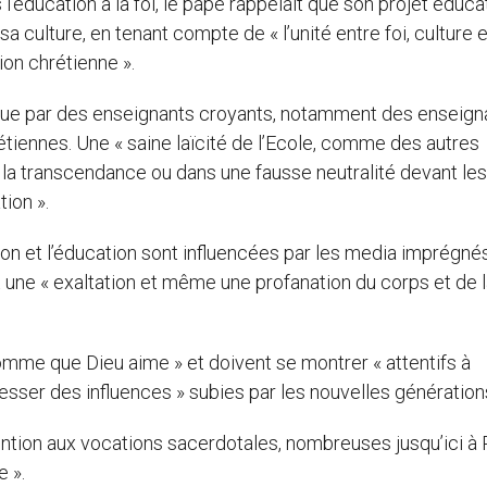
l’éducation à la foi, le pape rappelait que son projet éducat
 sa culture, en tenant compte de « l’unité entre foi, culture et
ion chrétienne ».
enue par des enseignants croyants, notamment des enseign
rétiennes. Une « saine laïcité de l’Ecole, comme des autres
 à la transcendance ou dans une fausse neutralité devant les
ion ».
tion et l’éducation sont influencées par les media imprégné
t une « exaltation et même une profanation du corps et de 
homme que Dieu aime » et doivent se montrer « attentifs à
éresser des influences » subies par les nouvelles génération
ntion aux vocations sacerdotales, nombreuses jusqu’ici à
 ».