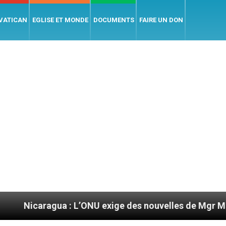
 VATICAN
EGLISE ET MONDE
DOCUMENTS
FAIRE UN DON
ua : L’ONU exige des nouvelles de Mgr Mata
S