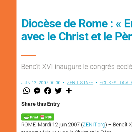
Diocèse de Rome : « E
avec le Christ et le Pè
Benoît XVI inaugure le congrès ecclé
JUIN 12, 2007 00:00
ZENIT STAFF
EGLISES LOCAL
W
M
F
T
S
h
e
a
w
h
a
s
c
i
a
t
s
e
t
r
Share this Entry
s
e
b
t
e
A
n
o
e
p
g
o
r
p
e
k
ROME, Mardi 12 juin 2007 (
ZENIT.org
) – Benoît 
r