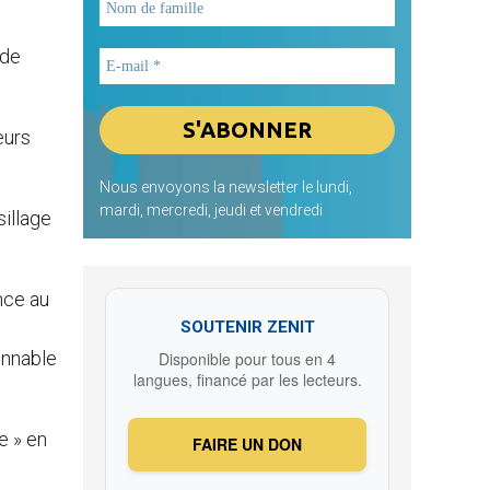
 de
eurs
Nous envoyons la newsletter le lundi,
mardi, mercredi, jeudi et vendredi
sillage
ence au
SOUTENIR ZENIT
onnable
Disponible pour tous en 4
langues, financé par les lecteurs.
e » en
FAIRE UN DON