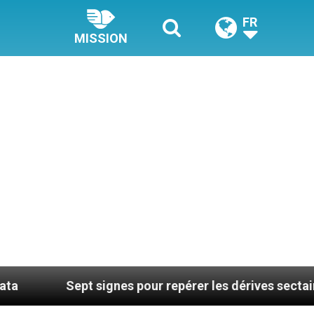
FR
MISSION
ept signes pour repérer les dérives sectaires du coach