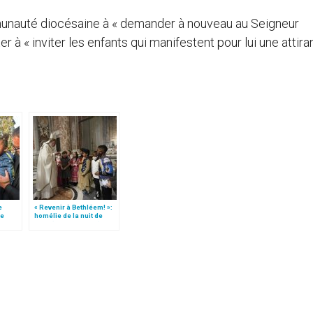
mmunauté diocésaine à « demander à nouveau au Seigneur
r à « inviter les enfants qui manifestent pour lui une attir
e
« Revenir à Bethléem! »:
le
homélie de la nuit de
 »!
Noël (texte complet)