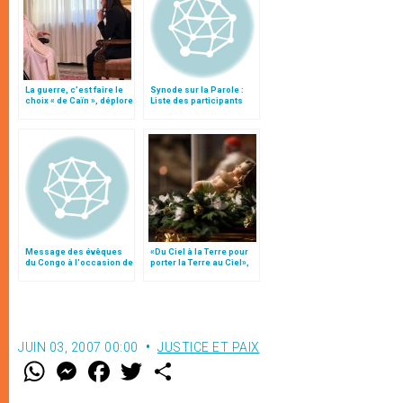
La guerre, c’est faire le
Synode sur la Parole :
choix « de Caïn », déplore
Liste des participants
le pape François
Message des évêques
«Du Ciel à la Terre pour
du Congo à l'occasion de
porter la Terre au Ciel»,
l'anniversaire de
par Mgr Francesco Follo
l'indépendance
JUIN 03, 2007 00:00
JUSTICE ET PAIX
W
M
F
T
S
h
e
a
w
h
a
s
c
i
a