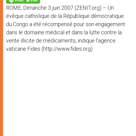
p
e
k
ROME, Dimanche 3 juin 2007 (ZENIT.org) – Un
r
évêque catholique de la République démocratique
du Congo a été récompensé pour son engagement
dans le domaine médical et dans la lutte contre la
vente illicite de médicaments, indique l’agence
vaticane Fides (http://www.fides.org).