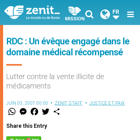
FR
MISSION
RDC : Un évêque engagé dans le
domaine médical récompensé
Lutter contre la vente illicite de
médicaments
JUIN 03, 2007 00:00
ZENIT STAFF
JUSTICE ET PAIX
W
M
F
T
S
h
e
a
w
h
a
s
c
i
a
t
s
e
t
r
Share this Entry
s
e
b
t
e
A
n
o
e
p
g
o
r