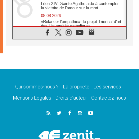
Léon XIV: Sainte Agathe aide à contempler
la victoire de l'amour sur la mort
08.08.2026
«Relancer l'empathie», le projet Triennal d'art
des Universités catholiques
08.08.2026
Signis 2026, donner la parole aux religieuses
catholiques
08.08.2026
Au Bangladesh, l'Église accompagne les
Dalits sur le chemin de la dignité
07.08.2026
Philippines: le vicariat apostolique de
Calapan devient un diocèse
Qui sommes-nous ?
La propriété
Les services
07.08.2026
Congo-Brazzaville: le 15 août, entre solennité
Mentions Legales
Droits d’auteur
Contactez-nous
de l'Assomption et mémoire nationale
07.08.2026
«La paix commence par l'empathie» estime
le cardinal Parolin
07.08.2026
En Colombie, «la paix ne s'achète pas avec
une signature»