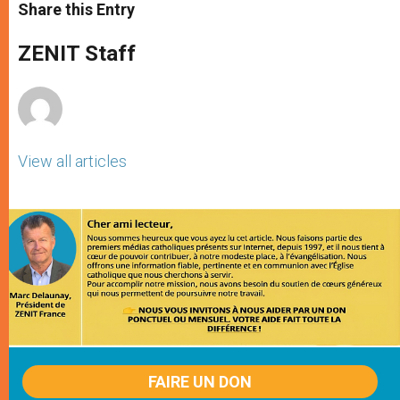
t
s
e
t
r
Share this Entry
s
e
b
t
e
A
n
o
e
p
g
o
r
ZENIT Staff
p
e
k
r
View all articles
FAIRE UN DON