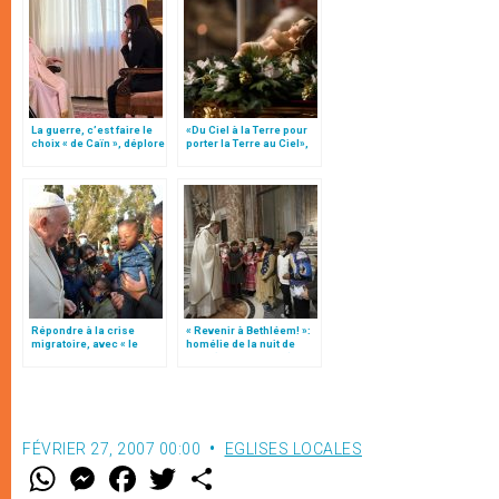
La guerre, c’est faire le
«Du Ciel à la Terre pour
choix « de Caïn », déplore
porter la Terre au Ciel»,
le pape François
par Mgr Francesco Follo
Répondre à la crise
« Revenir à Bethléem! »:
migratoire, avec « le
homélie de la nuit de
style de l’humanité »!
Noël (texte complet)
(texte complet)
FÉVRIER 27, 2007 00:00
EGLISES LOCALES
W
M
F
T
S
h
e
a
w
h