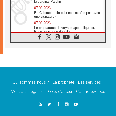
le cardinal Parolin
07.08.2026
En Colombie, «la paix ne s'achète pas avec
une signature»
07.08.2026
Le programme du voyage apostolique du
Pape en France dévoilé
07.08.2026
1ère Conférence continentale sur l'éducation
catholique en Afrique
07.08.2026
Un logo symbolique pour la venue du Pape
en France
07.08.2026
Cardinal Rossi: «La venue du Pape Léon en
Argentine est un hommage à François»
Qui sommes-nous ?
La propriété
Les services
07.08.2026
Hiroshima et Nagasaki, 81 ans après,
Mentions Legales
Droits d’auteur
Contactez-nous
lancement des «dix jours de prière pour la
paix»
06.08.2026
Préparatifs des JMJ 2027 à Séoul: «c'est
passionnant et l'impatience est immense!»