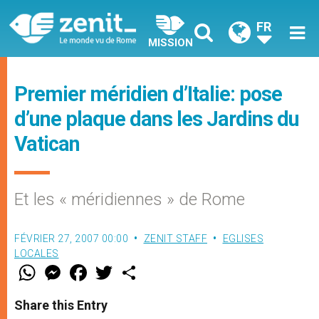
FR
MISSION
Premier méridien d’Italie: pose
d’une plaque dans les Jardins du
Vatican
Et les « méridiennes » de Rome
FÉVRIER 27, 2007 00:00
ZENIT STAFF
EGLISES
LOCALES
W
M
F
T
S
h
e
a
w
h
a
s
c
i
a
t
s
e
t
r
Share this Entry
s
e
b
t
e