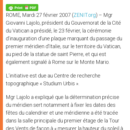
A
n
o
e
p
g
o
r
p
e
k
ROME, Mardi 27 février 2007 (
ZENIT.org
) – Mgr
r
Giovanni Lajolo, président du Gouvernorat de la Cité
du Vatican a présidé, le 23 février, la cérémonie
d’inauguration d’une plaque marquant du passage du
premier méridien d’Italie, sur le territoire du Vatican,
au pied de la statue de saint Pierre, et qui est
également signalé à Rome sur le Monte Mario.
L’initiative est due au Centre de recherche
topographique « Studium Urbis ».
Mgr Lajolo a expliqué que la détermination précise
du méridien sert notamment à fixer les dates des
fêtes du calendrier et une méridienne a été tracée
dans la salle principale du premier étage de la Tour
des Vents de façon à « mesurer la hauteur du soleil à