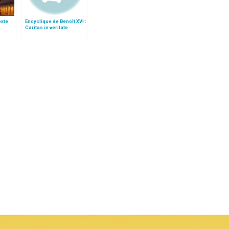
texte
Encyclique de Benoît XVI :
Caritas in veritate
e