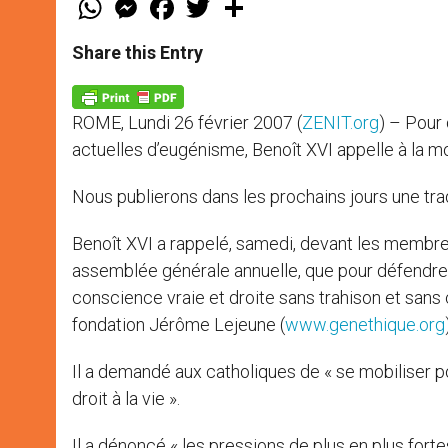
h
e
a
w
h
a
s
c
i
a
t
s
e
t
r
Share this Entry
s
e
b
t
e
A
n
o
e
p
g
o
r
p
e
k
ROME, Lundi 26 février 2007 (
ZENIT.org
) – Pour 
r
actuelles d’eugénisme, Benoît XVI appelle à la mo
Nous publierons dans les prochains jours une trad
Benoît XVI a rappelé, samedi, devant les membres
assemblée générale annuelle, que pour défendre le
conscience vraie et droite sans trahison et san
fondation Jérôme Lejeune (
www.genethique.org
Il a demandé aux catholiques de « se mobiliser p
droit à la vie ».
Il a dénoncé « les pressions de plus en plus forte