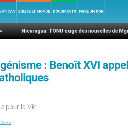
 VATICAN
EGLISE ET MONDE
DOCUMENTS
FAIRE UN DON
aragua : l’ONU exige des nouvelles de Mgr Mata
ugénisme : Benoît XVI appel
catholiques
e pour la Vie
CALES