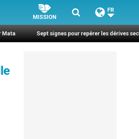
FR
MISSION
Sept signes pour repérer les dérives sectaires du co
le