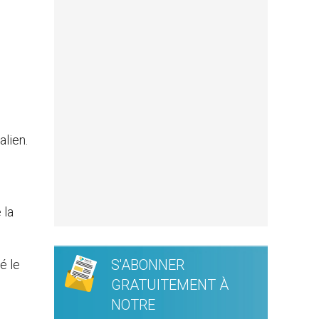
s
alien.
 la
S'ABONNER
é le
GRATUITEMENT À
NOTRE