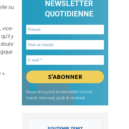
NEWSLETTER
elle ou
QUOTIDIENNE
, vice-
qu’il y
s doute
ogique
 »,
Nous envoyons la newsletter le lundi,
mardi, mercredi, jeudi et vendredi
SOUTENIR ZENIT