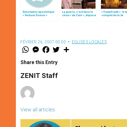
Exhortation apostolique
La guerre, c’est faire le
« Fratelli tutti »: le 
« Verbum Domini »
choix « de Caïn », déplore
complet de la 3e
le pape François
encyclique du pap
François
FÉVRIER 26, 2007 00:00
EGLISES LOCALES
W
M
F
T
S
h
e
a
w
h
a
s
c
i
a
t
s
e
t
r
Share this Entry
s
e
b
t
e
A
n
o
e
p
g
o
r
ZENIT Staff
p
e
k
r
View all articles