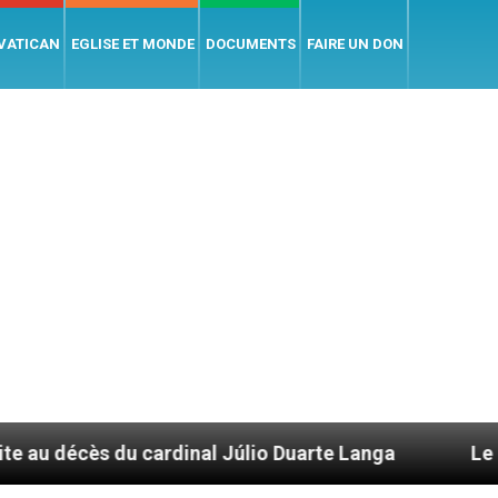
 VATICAN
EGLISE ET MONDE
DOCUMENTS
FAIRE UN DON
cardinal Júlio Duarte Langa
Le pape Léon XIV 