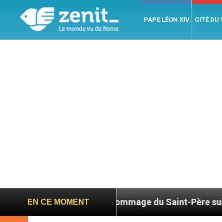
PAPE LÉON XIV
CITÉ DU
026
Hommage du Saint-Père suite au décès du 
EN CE MOMENT