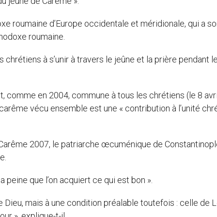
 du jeûne de Carême ».
xe roumaine d’Europe occidentale et méridionale, qui a s
rthodoxe roumaine.
s chrétiens à s’unir à travers le jeûne et la prière pendant l
t, comme en 2004, commune à tous les chrétiens (le 8 avril
carême vécu ensemble est une « contribution à l’unité chr
 Carême 2007, le patriarche œcuménique de Constantinopl
e.
la peine que l’on acquiert ce qui est bon ».
 Dieu, mais à une condition préalable toutefois : celle de 
r », explique-t-il.