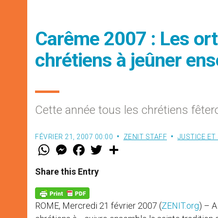
Carême 2007 : Les ort
chrétiens à jeûner en
Cette année tous les chrétiens fêter
FÉVRIER 21, 2007 00:00
ZENIT STAFF
JUSTICE ET 
W
M
F
T
S
h
e
a
w
h
a
s
c
i
a
t
s
e
t
r
Share this Entry
s
e
b
t
e
A
n
o
e
p
g
o
r
p
e
k
ROME, Mercredi 21 février 2007 (
ZENIT.org
) – A
r