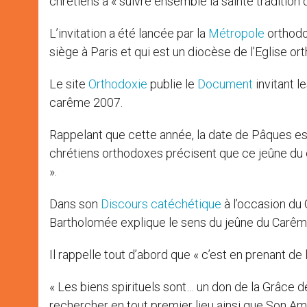
chrétiens à « suivre ensemble la sainte tradition
L’invitation a été lancée par la
Métropole
orthodo
siège à Paris et qui est un diocèse de l’Eglise o
Le site
Orthodoxie
publie le
Document
invitant le
carême 2007.
Rappelant que cette année, la date de Pâques es
chrétiens orthodoxes précisent que ce jeûne du 
».
Dans son
Discours catéchétique
à l’occasion du
Bartholomée explique le sens du jeûne du Carêm
Il rappelle tout d’abord que « c’est en prenant de 
« Les biens spirituels sont… un don de la Grâce de
rechercher en tout premier lieu ainsi que Son Amou