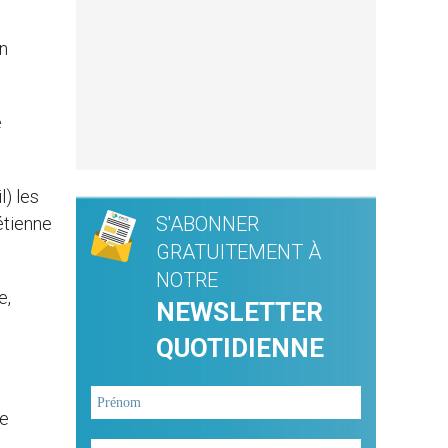
on
e
) les
S'ABONNER
étienne
GRATUITEMENT À
NOTRE
e,
NEWSLETTER
QUOTIDIENNE
Le