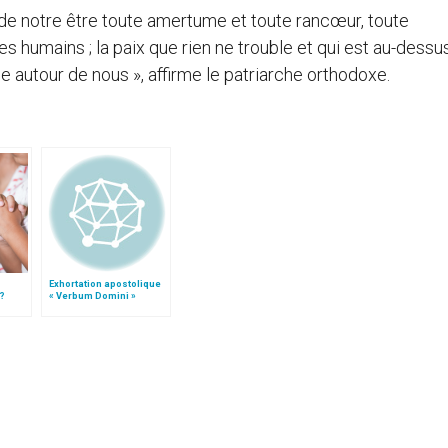
r de notre être toute amertume et toute rancœur, toute
res humains ; la paix que rien ne trouble et qui est au-dessu
ne autour de nous », affirme le patriarche orthodoxe.
Exhortation apostolique
?
« Verbum Domini »