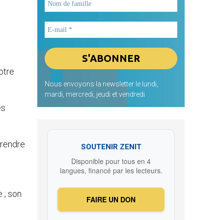
s
otre
Nous envoyons la newsletter le lundi,
mardi, mercredi, jeudi et vendredi
es
 rendre
SOUTENIR ZENIT
Disponible pour tous en 4
langues, financé par les lecteurs.
 ; son
FAIRE UN DON