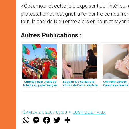
« Cet amour et cette joie expulsent de l’intérieu
protestation et tout grief, à l’encontre de nos frè
tout, la paix de Dieu entre alors en nous et rayon
Autres Publications :
"Christus vivit!", texte de
La guerre, c’est faire le
Comment vivre le
la lettre du pape François
choix « de Caïn », déplore
Carême en famille 
aux jeunes du monde
le pape François
FÉVRIER 21, 2007 00:00
JUSTICE ET PAIX
W
M
F
T
S
h
e
a
w
h
a
s
c
i
a