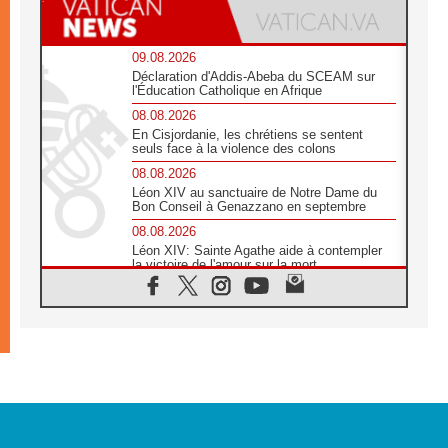
09.08.2026
Déclaration d'Addis-Abeba du SCEAM sur
l'Éducation Catholique en Afrique
08.08.2026
En Cisjordanie, les chrétiens se sentent
seuls face à la violence des colons
08.08.2026
Léon XIV au sanctuaire de Notre Dame du
Bon Conseil à Genazzano en septembre
08.08.2026
Léon XIV: Sainte Agathe aide à contempler
la victoire de l'amour sur la mort
08.08.2026
«Relancer l'empathie», le projet Triennal d'art
des Universités catholiques
08.08.2026
Signis 2026, donner la parole aux religieuses
catholiques
08.08.2026
Au Bangladesh, l'Église accompagne les
Dalits sur le chemin de la dignité