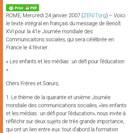
A
n
o
e
p
g
o
r
p
e
k
ROME, Mercredi 24 janvier 2007 (
ZENIT.org
) – Voici
r
le texte intégral en français du message de Benoît
XVI pour la 41e Journée mondiale des
Communicaitons sociales, qui sera célébrée en
France le 4 février.
« Les enfants et les médias : un défi pour l’éducation
»
Chers Frères et Sœurs,
1. Le thème de la quarante et unième Journée
mondiale des communications sociales, «les enfants
et les médias : un défi pour l’éducation», nous invite à
réfléchir sur deux sujets de très grande importance,
qui ont un lien entre eux: tout d’abord la formation