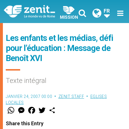
FR
MISSION
Les enfants et les médias, défi
pour l’éducation : Message de
Benoît XVI
Texte intégral
JANVIER 24, 2007 00:00
ZENIT STAFF
EGLISES
LOCALES
W
M
F
T
S
h
e
a
w
h
a
s
c
i
a
t
s
e
t
r
Share this Entry
s
e
b
t
e