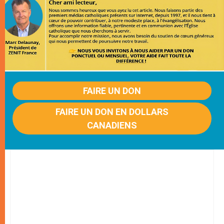
FAIRE UN DON
FAIRE UN DON EN DOLLARS
CANADIENS