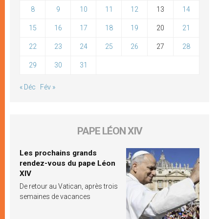
8
9
10
11
12
13
14
15
16
17
18
19
20
21
22
23
24
25
26
27
28
29
30
31
« Déc
Fév »
PAPE LÉON XIV
Les prochains grands
rendez-vous du pape Léon
XIV
De retour au Vatican, après trois
semaines de vacances