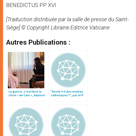
BENEDICTUS PP. XVI
[Traduction distribuée par la salle de presse du Saint-
Siège] © Copyright Librairie Editrice Vaticane
Autres Publications :
La guerre, c’est faire le
"Existe-t-il des médias
choix « de Caïn », déplore
catholiques?", par le P.
le pape François
Rosica