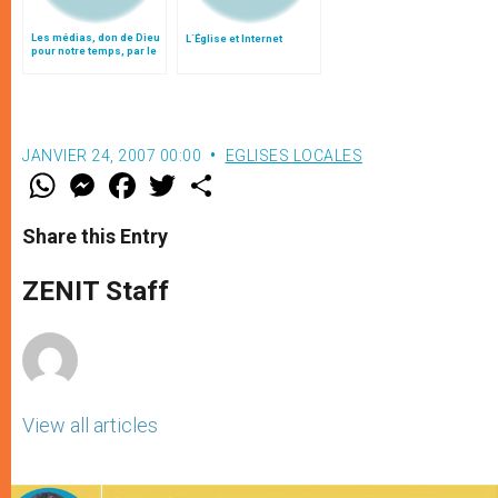
Les médias, don de Dieu
L´Église et Internet
pour notre temps, par le
patriarche Twal
JANVIER 24, 2007 00:00
EGLISES LOCALES
W
M
F
T
S
h
e
a
w
h
a
s
c
i
a
t
s
e
t
r
Share this Entry
s
e
b
t
e
A
n
o
e
p
g
o
r
ZENIT Staff
p
e
k
r
View all articles