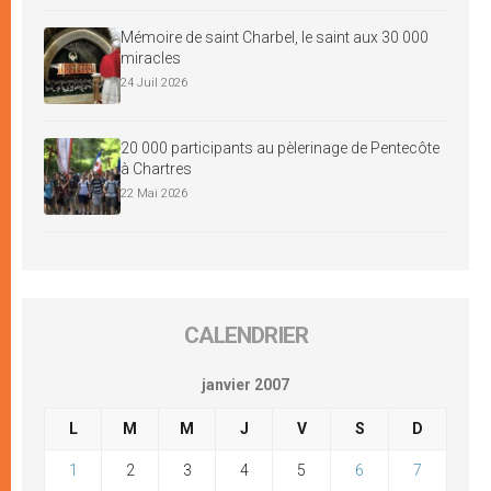
Mémoire de saint Charbel, le saint aux 30 000
miracles
24 Juil 2026
20 000 participants au pèlerinage de Pentecôte
à Chartres
22 Mai 2026
CALENDRIER
janvier 2007
L
M
M
J
V
S
D
1
2
3
4
5
6
7