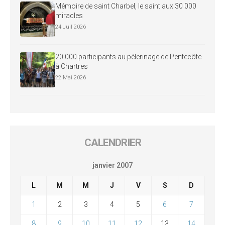
Mémoire de saint Charbel, le saint aux 30 000
miracles
24 Juil 2026
20 000 participants au pèlerinage de Pentecôte
à Chartres
22 Mai 2026
CALENDRIER
janvier 2007
L
M
M
J
V
S
D
1
2
3
4
5
6
7
8
9
10
11
12
13
14