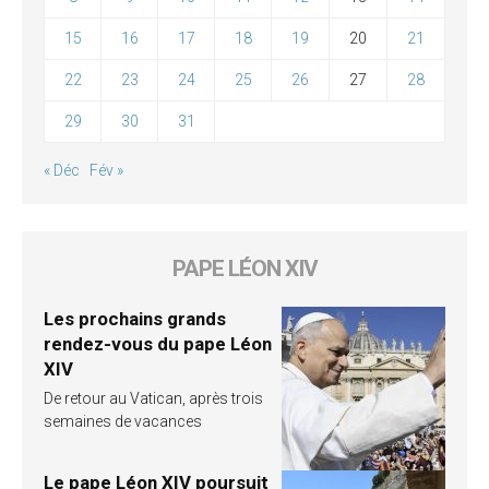
15
16
17
18
19
20
21
22
23
24
25
26
27
28
29
30
31
« Déc
Fév »
PAPE LÉON XIV
Les prochains grands
rendez-vous du pape Léon
XIV
De retour au Vatican, après trois
semaines de vacances
Le pape Léon XIV poursuit