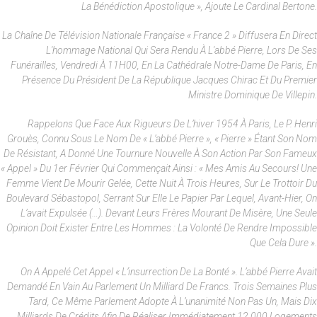
La Bénédiction Apostolique », Ajoute Le Cardinal Bertone.
La Chaîne De Télévision Nationale Française « France 2 » Diffusera En Direct
L'hommage National Qui Sera Rendu À L'abbé Pierre, Lors De Ses
Funérailles, Vendredi À 11H00, En La Cathédrale Notre-Dame De Paris, En
Présence Du Président De La République Jacques Chirac Et Du Premier
Ministre Dominique De Villepin.
Rappelons Que Face Aux Rigueurs De L’hiver 1954 À Paris, Le P. Henri
Grouès, Connu Sous Le Nom De « L’abbé Pierre », « Pierre » Étant Son Nom
De Résistant, A Donné Une Tournure Nouvelle À Son Action Par Son Fameux
« Appel » Du 1er Février Qui Commençait Ainsi : « Mes Amis Au Secours! Une
Femme Vient De Mourir Gelée, Cette Nuit À Trois Heures, Sur Le Trottoir Du
Boulevard Sébastopol, Serrant Sur Elle Le Papier Par Lequel, Avant-Hier, On
L’avait Expulsée (…). Devant Leurs Frères Mourant De Misère, Une Seule
Opinion Doit Exister Entre Les Hommes : La Volonté De Rendre Impossible
Que Cela Dure ».
On A Appelé Cet Appel « L’insurrection De La Bonté ». L’abbé Pierre Avait
Demandé En Vain Au Parlement Un Milliard De Francs. Trois Semaines Plus
Tard, Ce Même Parlement Adopte À L’unanimité Non Pas Un, Mais Dix
Milliards De Crédits Afin De Réaliser Immédiatement 12 000 Logements