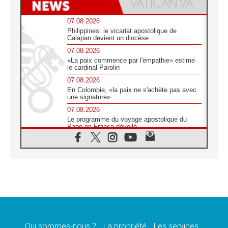
07.08.2026
Philippines: le vicariat apostolique de
Calapan devient un diocèse
07.08.2026
«La paix commence par l'empathie» estime
le cardinal Parolin
07.08.2026
En Colombie, «la paix ne s'achète pas avec
une signature»
07.08.2026
Le programme du voyage apostolique du
Pape en France dévoilé
07.08.2026
1ère Conférence continentale sur l'éducation
catholique en Afrique
07.08.2026
Un logo symbolique pour la venue du Pape
en France
07.08.2026
Cardinal Rossi: «La venue du Pape Léon en
Argentine est un hommage à François»
Qui sommes-nous ?
La propriété
Les services
07.08.2026