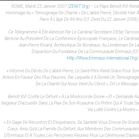
ROME, Mardi 23 Janvier 2007 (
ZENIT.org
) – Le Pape Benoît XVI Rend
Hommage Au « Témoignage De Charité » De L’abbé Pierre, Décédé Hier À
Paris À L’âge De 94 Ans (cf. Zenit Du 22 Janvier 2006).
Ce Télégramme A Été Adressé Par Le Cardinal Secrétaire D’Etat Tarcisio
Bertone Au Président De La Conférence Épiscopale Française, Le Cardinal
Jean-Pierre Ricard, Archevêque De Bordeaux, Au Lendemain De La
Disparition Du Fondateur De La Communauté Emmaüs (cf.
Http://www.emmaus-International.org
).
« Informé Du Décès De L’abbé Pierre, Le Saint-Père Rend Grâce Pour Son
Action En Faveur Des Plus Pauvres, Par Laquelle Il A Donné Un Témoignage
De La Charité Qui Nous Vient Du Christ », Dit Le Message.
Benoît XVI Confie Le Défunt « À La Miséricorde Divine » Et « Demande Au
Seigneur D’accueillir Dans La Paix De Son Royaume Ce Prêtre Qui A Toute Sa
Vie Lutté Contre La Misère ».
« En Gage De Réconfort Et D’espérance, Sa Sainteté Vous Envoie De Grand
Cœur, Ainsi Qu’à La Famille Du Défunt, Aux Membres Des Communautés
D’Emmaüs Et À Toutes Les Personnes Réunies Pour La Cérémonie D’adieu