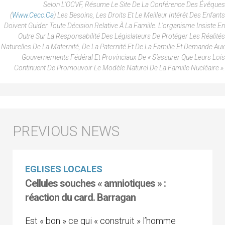
Selon L'OCVF, Résume Le Site De La Conférence Des Évêques
(
Www.cecc.ca
) Les Besoins, Les Droits Et Le Meilleur Intérêt Des Enfants
Doivent Guider Toute Décision Relative À La Famille. L'organisme Insiste En
Outre Sur La Responsabilité Des Législateurs De Protéger Les Réalités
Naturelles De La Maternité, De La Paternité Et De La Famille Et Demande Aux
Gouvernements Fédéral Et Provinciaux De « S’assurer Que Leurs Lois
Continuent De Promouvoir Le Modèle Naturel De La Famille Nucléaire ».
EGLISES LOCALES
Cellules souches « amniotiques » :
réaction du card. Barragan
Est « bon » ce qui « construit » l’homme