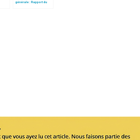
générale : Rapport du
cardinal Turkson