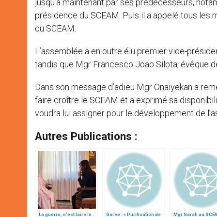
jusqu’à maintenant par ses prédécesseurs, nota
présidence du SCEAM. Puis il a appelé tous les m
du SCEAM.
L’assemblée a en outre élu premier vice-préside
tandis que Mgr Francesco Joao Silota, évêque d
Dans son message d’adieu Mgr Onaiyekan a remerc
faire croître le SCEAM et a exprimé sa disponibi
voudra lui assigner pour le développement de l’a
Autres Publications :
La guerre, c’est faire le
Gorée : « Purification de
Mgr Sarah au SCEA