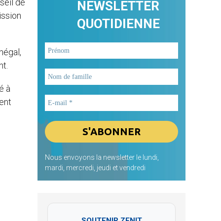
seil de
NEWSLETTER
ission
QUOTIDIENNE
négal,
t.
é à
ent
Nous envoyons la newsletter le lundi,
mardi, mercredi, jeudi et vendredi
SOUTENIR ZENIT