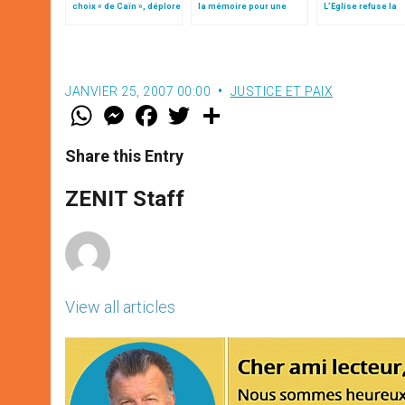
choix « de Caïn », déplore
la mémoire pour une
L’Eglise refuse la
le pape François
humanité nouvelle »
marginalisation de
l’Afrique »
JANVIER 25, 2007 00:00
JUSTICE ET PAIX
W
M
F
T
S
h
e
a
w
h
a
s
c
i
a
t
s
e
t
r
Share this Entry
s
e
b
t
e
A
n
o
e
p
g
o
r
ZENIT Staff
p
e
k
r
View all articles