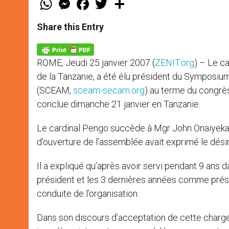
h
e
a
w
h
a
s
c
i
a
t
s
e
t
r
Share this Entry
s
e
b
t
e
A
n
o
e
p
g
o
r
p
e
k
ROME, Jeudi 25 janvier 2007 (
ZENIT.org
) – Le c
r
de la Tanzanie, a été élu président du Symposi
(SCEAM,
sceam-secam.org
) au terme du congrès
conclue dimanche 21 janvier en Tanzanie.
Le cardinal Pengo succède à Mgr John Onaiyekan,
d’ouverture de l’assemblée avait exprimé le dés
Il a expliqué qu’après avoir servi pendant 9 an
président et les 3 dernières années comme présid
conduite de l’organisation.
Dans son discours d’acceptation de cette charge, 