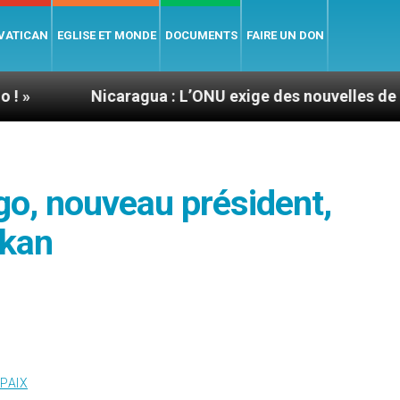
 VATICAN
EGLISE ET MONDE
DOCUMENTS
FAIRE UN DON
Nicaragua : L’ONU exige des nouvelles de Mgr Mata
o, nouveau président,
ekan
 PAIX