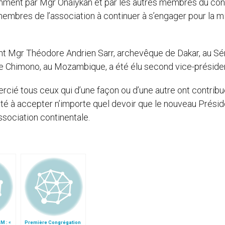
mment par Mgr Onaiykan et par les autres membres du con
embres de l’association à continuer à s’engager pour la m
nt Mgr Théodore Andrien Sarr, archevêque de Dakar, au Sé
e Chimono, au Mozambique, a été élu second vice-présiden
ié tous ceux qui d’une façon ou d’une autre ont contribu
lité à accepter n’importe quel devoir que le nouveau Présid
ssociation continentale.
M : «
Première Congrégation