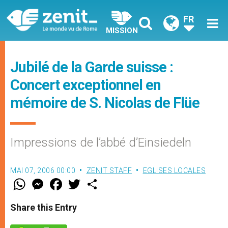
FR
MISSION
Jubilé de la Garde suisse :
Concert exceptionnel en
mémoire de S. Nicolas de Flüe
Impressions de l’abbé d’Einsiedeln
MAI 07, 2006 00:00
ZENIT STAFF
EGLISES LOCALES
W
M
F
T
S
h
e
a
w
h
a
s
c
i
a
t
s
e
t
r
Share this Entry
s
e
b
t
e
A
n
o
e