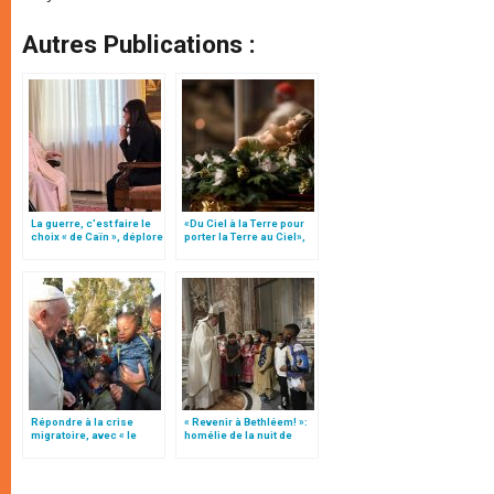
Autres Publications :
La guerre, c’est faire le
«Du Ciel à la Terre pour
choix « de Caïn », déplore
porter la Terre au Ciel»,
le pape François
par Mgr Francesco Follo
Répondre à la crise
« Revenir à Bethléem! »:
migratoire, avec « le
homélie de la nuit de
style de l’humanité »!
Noël (texte complet)
(texte complet)