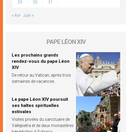
29
30
31
« Avr
Juin »
PAPE LÉON XIV
Les prochains grands
rendez-vous du pape Léon
XIV
De retour au Vatican, après trois
semaines de vacances
Le pape Léon XIV poursuit
ses haltes spirituelles
estivales
Visites privées du sanctuaire de
Vallepietra et de deux monastères
bénédictins à Subiaco