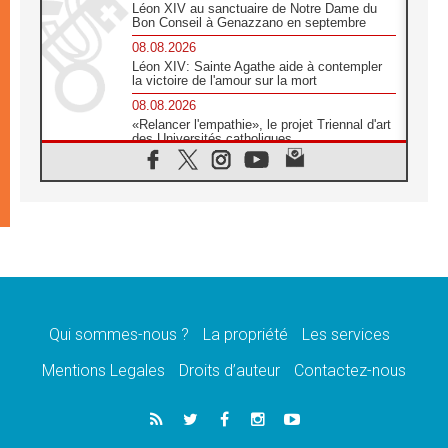
Léon XIV au sanctuaire de Notre Dame du
Bon Conseil à Genazzano en septembre
08.08.2026
Léon XIV: Sainte Agathe aide à contempler
la victoire de l'amour sur la mort
08.08.2026
«Relancer l'empathie», le projet Triennal d'art
des Universités catholiques
08.08.2026
Signis 2026, donner la parole aux religieuses
catholiques
08.08.2026
Au Bangladesh, l'Église accompagne les
Dalits sur le chemin de la dignité
07.08.2026
Philippines: le vicariat apostolique de
Calapan devient un diocèse
Qui sommes-nous ?
La propriété
Les services
07.08.2026
Congo-Brazzaville: le 15 août, entre solennité
Mentions Legales
Droits d’auteur
Contactez-nous
de l'Assomption et mémoire nationale
07.08.2026
«La paix commence par l'empathie» estime
le cardinal Parolin