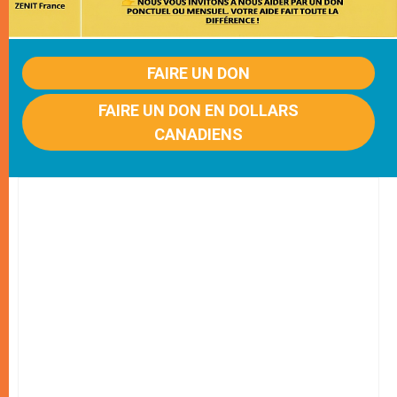
FAIRE UN DON
FAIRE UN DON EN DOLLARS
CANADIENS