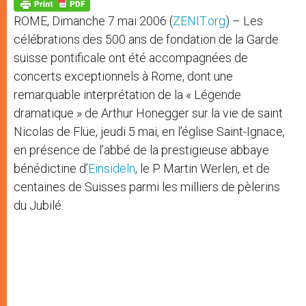
p
g
o
r
p
e
k
ROME, Dimanche 7 mai 2006 (
ZENIT.org
) – Les
r
célébrations des 500 ans de fondation de la Garde
suisse pontificale ont été accompagnées de
concerts exceptionnels à Rome, dont une
remarquable interprétation de la « Légende
dramatique » de Arthur Honegger sur la vie de saint
Nicolas de Flüe, jeudi 5 mai, en l’église Saint-Ignace,
en présence de l’abbé de la prestigieuse abbaye
bénédictine d’
Einsideln
, le P. Martin Werlen, et de
centaines de Suisses parmi les milliers de pèlerins
du Jubilé.