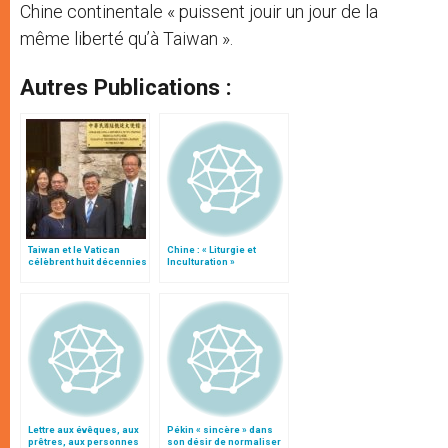
Chine continentale « puissent jouir un jour de la
même liberté qu’à Taiwan ».
Autres Publications :
Taiwan et le Vatican
Chine : « Liturgie et
célèbrent huit décennies
Inculturation »
de relations
diplomatiques
Lettre aux évêques, aux
Pékin « sincère » dans
prêtres, aux personnes
son désir de normaliser