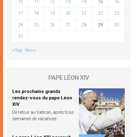
10
11
12
13
14
15
16
17
18
19
20
21
22
23
24
25
26
27
28
29
30
31
« Sep
Nov »
PAPE LÉON XIV
Les prochains grands
rendez-vous du pape Léon
XIV
De retour au Vatican, après trois
semaines de vacances