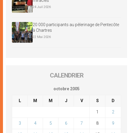
miracles
24 Juil 2026
20 000 participants au pèlerinage de Pentecôte
à Chartres
22 Mai 2026
CALENDRIER
octobre 2005
L
M
M
J
V
S
D
1
2
3
4
5
6
7
8
9