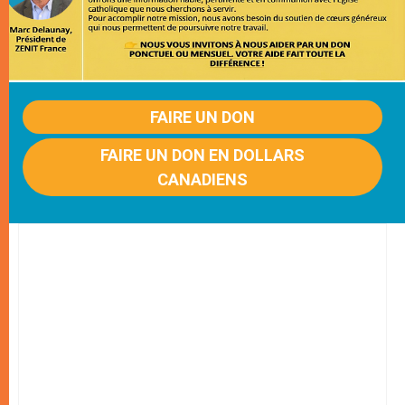
FAIRE UN DON
FAIRE UN DON EN DOLLARS
CANADIENS