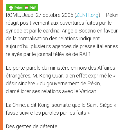
A
n
o
e
p
g
o
r
p
e
k
ROME, Jeudi 27 octobre 2005 (
ZENIT.org
) – Pékin
r
réagit positivement aux ouvertures faites par le
synode et par le cardinal Angelo Sodano en faveur
de la normalisation des relations indiquent
aujourd’hui plusieurs agences de presse italiennes
relayés par le journal télévisé de RAI 1.
Le porte-parole du ministère chinois des Affaires
étrangères, M. Kong Quan, a en effet exprimé le «
désir sincère » du gouvernement de Pékin,
d’améliorer ses relations avec le Vatican.
La Chine, a dit Kong, souhaite que le Saint-Siège «
fasse suivre les paroles par les faits ».
Des gestes de détente