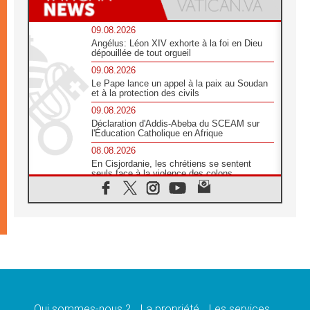
09.08.2026
Angélus: Léon XIV exhorte à la foi en Dieu
dépouillée de tout orgueil
09.08.2026
Le Pape lance un appel à la paix au Soudan
et à la protection des civils
09.08.2026
Déclaration d'Addis-Abeba du SCEAM sur
l'Éducation Catholique en Afrique
08.08.2026
En Cisjordanie, les chrétiens se sentent
seuls face à la violence des colons
08.08.2026
Léon XIV au sanctuaire de Notre Dame du
Bon Conseil à Genazzano en septembre
08.08.2026
Léon XIV: Sainte Agathe aide à contempler
la victoire de l'amour sur la mort
08.08.2026
«Relancer l'empathie», le projet Triennal d'art
des Universités catholiques
Qui sommes-nous ?
La propriété
Les services