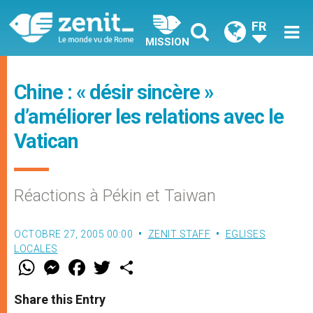
FR
MISSION
Chine : « désir sincère »
d’améliorer les relations avec le
Vatican
Réactions à Pékin et Taiwan
OCTOBRE 27, 2005 00:00
ZENIT STAFF
EGLISES
LOCALES
W
M
F
T
S
h
e
a
w
h
a
s
c
i
a
t
s
e
t
r
Share this Entry
s
e
b
t
e