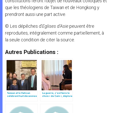
constitutions feront l’objet de nouveaux colloques et
que les théologiens de Taiwan et de Hongkong y
prendront aussi une part active.
© Les dépêches d’
Eglises d’Asie
peuvent être
reproduites, intégralement comme partiellement, à
la seule condition de citer la source.
Autres Publications :
Taiwan et le Vatican
La guerre, c’est faire le
célèbrent huit décennies
choix « de Caïn », déplore
de relations
le pape François
diplomatiques