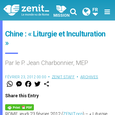
FR
MISSION
Chine : « Liturgie et Inculturation
»
Par le P. Jean Charbonnier, MEP
FÉVRIER 23, 2012 00:00
ZENIT STAFF
ARCHIVES
W
M
F
T
S
h
e
a
w
h
a
s
c
i
a
t
s
e
t
r
Share this Entry
s
e
b
t
e
A
n
o
e
p
g
o
r
p
e
k
ROME, jeudi 23 février 2012 (
ZENIT.org
) – « Liturgie
r