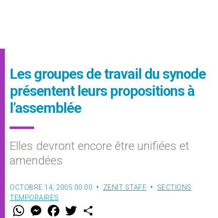
Les groupes de travail du synode
présentent leurs propositions à
l’assemblée
Elles devront encore être unifiées et
amendées
OCTOBRE 14, 2005 00:00
ZENIT STAFF
SECTIONS
TEMPORAIRES
W
M
F
T
S
h
e
a
w
h