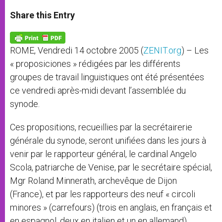
a
s
c
i
a
t
s
e
t
r
Share this Entry
s
e
b
t
e
A
n
o
e
p
g
o
r
p
e
k
ROME, Vendredi 14 octobre 2005 (
ZENIT.org
) – Les
r
« proposiciones » rédigées par les différents
groupes de travail linguistiques ont été présentées
ce vendredi après-midi devant l’assemblée du
synode.
Ces propositions, recueillies par la secrétairerie
générale du synode, seront unifiées dans les jours à
venir par le rapporteur général, le cardinal Angelo
Scola, patriarche de Venise, par le secrétaire spécial,
Mgr Roland Minnerath, archevêque de Dijon
(France), et par les rapporteurs des neuf « circoli
minores » (carrefours) (trois en anglais, en français et
en espagnol, deux en italien et un en allemand).