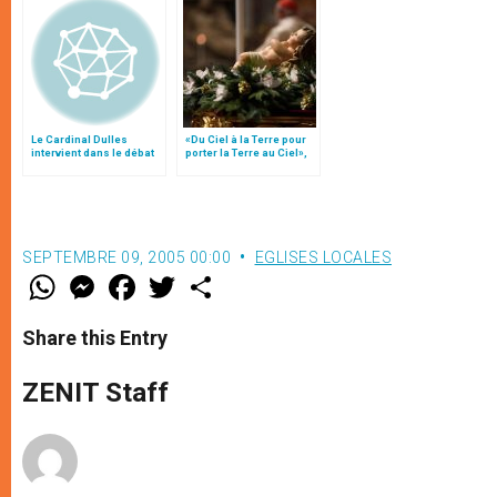
Le Cardinal Dulles
«Du Ciel à la Terre pour
intervient dans le débat
porter la Terre au Ciel»,
Ratzinger-Kasper
par Mgr Francesco Follo
SEPTEMBRE 09, 2005 00:00
EGLISES LOCALES
W
M
F
T
S
h
e
a
w
h
a
s
c
i
a
t
s
e
t
r
Share this Entry
s
e
b
t
e
A
n
o
e
p
g
o
r
ZENIT Staff
p
e
k
r