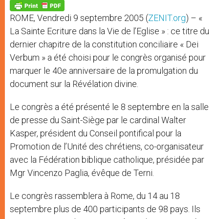
p
g
o
r
p
e
k
ROME, Vendredi 9 septembre 2005 (
ZENIT.org
) – «
r
La Sainte Ecriture dans la Vie de l’Eglise » : ce titre du
dernier chapitre de la constitution conciliaire « Dei
Verbum » a été choisi pour le congrès organisé pour
marquer le 40e anniversaire de la promulgation du
document sur la Révélation divine.
Le congrès a été présenté le 8 septembre en la salle
de presse du Saint-Siège par le cardinal Walter
Kasper, président du Conseil pontifical pour la
Promotion de l’Unité des chrétiens, co-organisateur
avec la Fédération biblique catholique, présidée par
Mgr Vincenzo Paglia, évêque de Terni.
Le congrès rassemblera à Rome, du 14 au 18
septembre plus de 400 participants de 98 pays. Ils