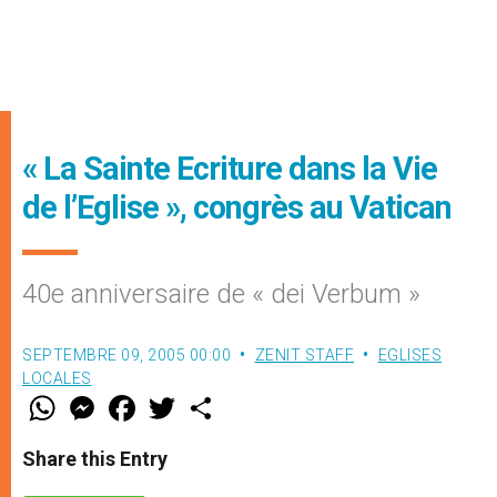
« La Sainte Ecriture dans la Vie
de l’Eglise », congrès au Vatican
40e anniversaire de « dei Verbum »
SEPTEMBRE 09, 2005 00:00
ZENIT STAFF
EGLISES
LOCALES
W
M
F
T
S
h
e
a
w
h
a
s
c
i
a
t
s
e
t
r
Share this Entry
s
e
b
t
e
A
n
o
e