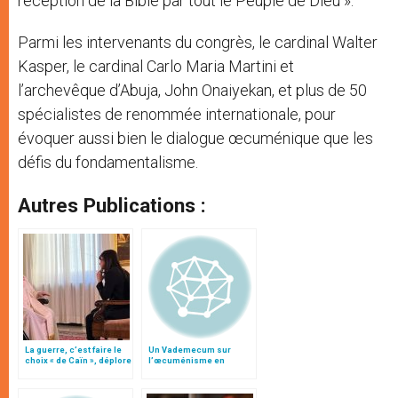
réception de la Bible par tout le Peuple de Dieu ».
Parmi les intervenants du congrès, le cardinal Walter
Kasper, le cardinal Carlo Maria Martini et
l’archevêque d’Abuja, John Onaiyekan, et plus de 50
spécialistes de renommée internationale, pour
évoquer aussi bien le dialogue œcuménique que les
défis du fondamentalisme.
Autres Publications :
La guerre, c’est faire le
Un Vademecum sur
choix « de Caïn », déplore
l’œcuménisme en
le pape François
préparation au Vatican