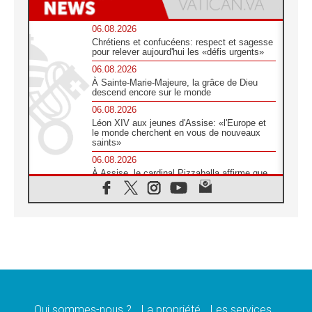
06.08.2026
Chrétiens et confucéens: respect et sagesse
pour relever aujourd'hui les «défis urgents»
06.08.2026
À Sainte-Marie-Majeure, la grâce de Dieu
descend encore sur le monde
06.08.2026
Léon XIV aux jeunes d'Assise: «l'Europe et
le monde cherchent en vous de nouveaux
saints»
06.08.2026
À Assise, le cardinal Pizzaballa affirme que
«les chrétiens veulent la paix»
06.08.2026
Au Mexique, le cardinal Parolin invite à être
aux côtés des marginalisées
06.08.2026
À Assise, le Pape invite les jeunes à
«construire la civilisation de l'amour»
05.08.2026
La visite du Pape en Argentine portera «un
message de paix et de dignité humaine»
Qui sommes-nous ?
La propriété
Les services