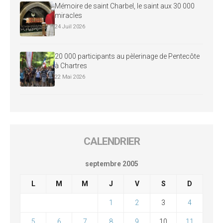
Mémoire de saint Charbel, le saint aux 30 000
miracles
24 Juil 2026
20 000 participants au pèlerinage de Pentecôte
à Chartres
22 Mai 2026
CALENDRIER
septembre 2005
L
M
M
J
V
S
D
1
2
3
4
5
6
7
8
9
10
11