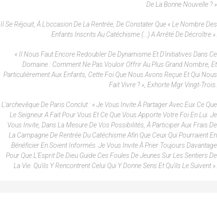
De La Bonne Nouvelle ? »
Il Se Réjouit, À L’occasion De La Rentrée, De Constater Que « Le Nombre Des
Enfants Inscrits Au Catéchisme (…) A Arrêté De Décroître ».
« Il Nous Faut Encore Redoubler De Dynamisme Et D’initiatives Dans Ce
Domaine : Comment Ne Pas Vouloir Offrir Au Plus Grand Nombre, Et
Particulièrement Aux Enfants, Cette Foi Que Nous Avons Reçue Et Qui Nous
Fait Vivre ? », Exhorte Mgr Vingt-Trois.
L’archevêque De Paris Conclut : « Je Vous Invite À Partager Avec Eux Ce Que
Le Seigneur A Fait Pour Vous Et Ce Que Vous Apporte Votre Foi En Lui. Je
Vous Invite, Dans La Mesure De Vos Possibilités, À Participer Aux Frais De
La Campagne De Rentrée Du Catéchisme Afin Que Ceux Qui Pourraient En
Bénéficier En Soient Informés. Je Vous Invite À Prier Toujours Davantage
Pour Que L’Esprit De Dieu Guide Ces Foules De Jeunes Sur Les Sentiers De
La Vie. Qu’ils Y Rencontrent Celui Qui Y Donne Sens Et Qu’ils Le Suivent ».