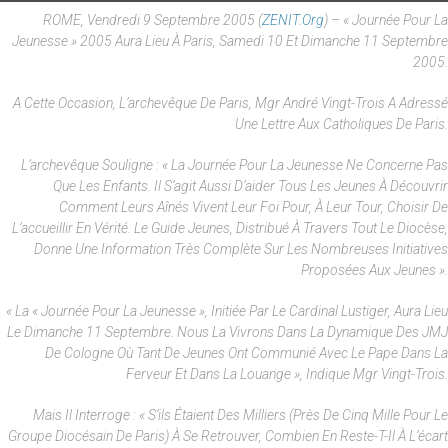
ROME, Vendredi 9 Septembre 2005 (
ZENIT.org
) – « Journée Pour La
Jeunesse » 2005 Aura Lieu À Paris, Samedi 10 Et Dimanche 11 Septembre
2005.
A Cette Occasion, L’archevêque De Paris, Mgr André Vingt-Trois A Adressé
Une Lettre Aux Catholiques De Paris.
L’archevêque Souligne : « La Journée Pour La Jeunesse Ne Concerne Pas
Que Les Enfants. Il S’agit Aussi D’aider Tous Les Jeunes À Découvrir
Comment Leurs Aînés Vivent Leur Foi Pour, À Leur Tour, Choisir De
L’accueillir En Vérité. Le Guide Jeunes, Distribué À Travers Tout Le Diocèse,
Donne Une Information Très Complète Sur Les Nombreuses Initiatives
Proposées Aux Jeunes ».
« La « Journée Pour La Jeunesse », Initiée Par Le Cardinal Lustiger, Aura Lieu
Le Dimanche 11 Septembre. Nous La Vivrons Dans La Dynamique Des JMJ
De Cologne Où Tant De Jeunes Ont Communié Avec Le Pape Dans La
Ferveur Et Dans La Louange », Indique Mgr Vingt-Trois.
Mais Il Interroge : « S’ils Étaient Des Milliers (près De Cinq Mille Pour Le
Groupe Diocésain De Paris) À Se Retrouver, Combien En Reste-T-Il À L’écart