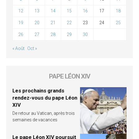
12
13
14
15
16
17
18
19
20
21
22
23
24
25
26
27
28
29
30
« Août
Oct »
PAPE LÉON XIV
Les prochains grands
rendez-vous du pape Léon
XIV
De retour au Vatican, après trois
semaines de vacances
Le pape Léon XIV poursuit