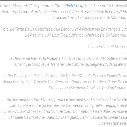
ROME, Mercredi 21 Septembre 2005 (
ZENIT.org
) – Le Psaume 131 Devient
Alors Une Célébration Du Dieu-Emmanuel, A Expliqué Le Pape Benoît XVI En
Français Lors De L’audience De Ce Mercredi.
Voici Le Texte De La Catéchèse Que Benoît XVI A Prononcée En Français Sur
Le Psaume 131 Lors De L’audience Générale De Ce Mercredi.
Chers Frères Et Sœurs,
La Deuxième Partie Du Psaume 131 Que Nous Venons D’écouter Est Un
Chant Qui Évoque Le Transfert De L’arche Du Seigneur À Jérusalem.
Le Roi David Avait Fait Le Serment De Ne Pas S’établir Dans Le Palais Royal
Avant Que Ne Soit Trouvée Une Demeure Pour L’arche De Dieu, Signe De La
Présence Du Seigneur Au Milieu De Son Peuple.
Au Serment De David Correspond Le Serment De Dieu «qui A Juré De Ne
Jamais Reprendre Sa Parole». Le Serment Divin Appelle L’engagement
Humain: À La Promesse Et Au Don De Dieu, Doit Répondre L’adhésion Active
Et Fidèle De L’homme, Dans Un Dialogue Qui Unit La Liberté Divine Et La
Liberté Humaine.