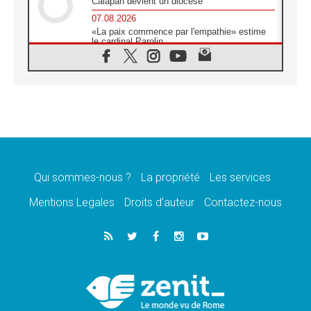
Calapan devient un diocèse
07.08.2026
«La paix commence par l'empathie» estime
le cardinal Parolin
07.08.2026
En Colombie, «la paix ne s'achète pas avec
une signature»
07.08.2026
Le programme du voyage apostolique du
Pape en France dévoilé
07.08.2026
1ère Conférence continentale sur l'éducation
catholique en Afrique
Qui sommes-nous ?
La propriété
Les services
07.08.2026
Un logo symbolique pour la venue du Pape
Mentions Legales
Droits d’auteur
Contactez-nous
en France
07.08.2026
Cardinal Rossi: «La venue du Pape Léon en
Argentine est un hommage à François»
07.08.2026
Hiroshima et Nagasaki, 81 ans après,
lancement des «dix jours de prière pour la
paix»