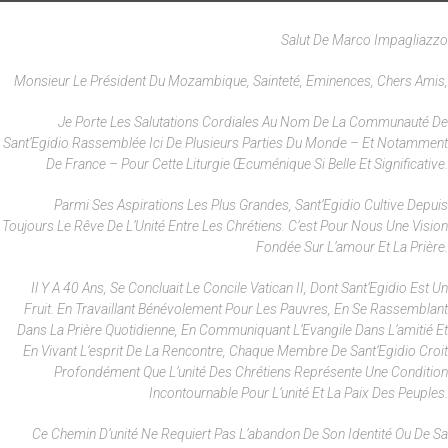
Salut De Marco Impagliazzo
Monsieur Le Président Du Mozambique, Sainteté, Eminences, Chers Amis,
Je Porte Les Salutations Cordiales Au Nom De La Communauté De
Sant’Egidio Rassemblée Ici De Plusieurs Parties Du Monde – Et Notamment
De France – Pour Cette Liturgie Œcuménique Si Belle Et Significative.
Parmi Ses Aspirations Les Plus Grandes, Sant’Egidio Cultive Depuis
Toujours Le Rêve De L’Unité Entre Les Chrétiens. C’est Pour Nous Une Vision
Fondée Sur L’amour Et La Prière.
Il Y A 40 Ans, Se Concluait Le Concile Vatican II, Dont Sant’Egidio Est Un
Fruit. En Travaillant Bénévolement Pour Les Pauvres, En Se Rassemblant
Dans La Prière Quotidienne, En Communiquant L’Evangile Dans L’amitié Et
En Vivant L’esprit De La Rencontre, Chaque Membre De Sant’Egidio Croit
Profondément Que L’unité Des Chrétiens Représente Une Condition
Incontournable Pour L’unité Et La Paix Des Peuples.
Ce Chemin D’unité Ne Requiert Pas L’abandon De Son Identité Ou De Sa