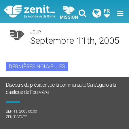
FR
MISSION
JOUR
Septembre 11th, 2005
DERNIÈRES NOUVELLES
Discours du président de la communauté Sant'Egidio à la
basilique de Fourvière
SEP 11, 2005 00:00
ZENIT STAFF