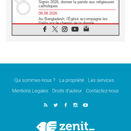
Signis 2026, donner la parole aux religieuses
catholiques
08.08.2026
Au Bangladesh, l'Église accompagne les
Dalits sur le chemin de la dignité
07.08.2026
Philippines: le vicariat apostolique de
Calapan devient un diocèse
07.08.2026
Congo-Brazzaville: le 15 août, entre solennité
de l'Assomption et mémoire nationale
07.08.2026
«La paix commence par l'empathie» estime
le cardinal Parolin
Qui sommes-nous ?
La propriété
Les services
07.08.2026
En Colombie, «la paix ne s'achète pas avec
Mentions Legales
Droits d’auteur
Contactez-nous
une signature»
07.08.2026
Le programme du voyage apostolique du
Pape en France dévoilé
07.08.2026
1ère Conférence continentale sur l'éducation
catholique en Afrique