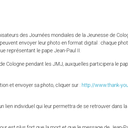
nisateurs des Journées mondiales de la Jeunesse de Colo
peuvent envoyer leur photo en format digital : chaque pho
ue représentant le pape Jean-Paul II.
de Cologne pendant les JMJ, auxquelles participera le pa
ion et envoyer sa photo, cliquer sur :
http://www.thank-you
n lien individuel qui leur permettra de se retrouver dans la
our est plus fort que la mort et que le message de Jean-Pa