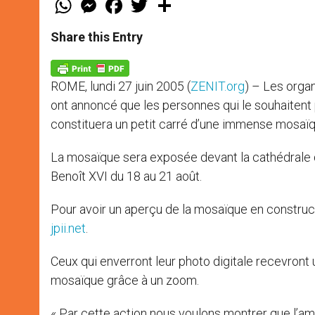
h
e
a
w
h
a
s
c
i
a
t
s
e
t
r
Share this Entry
s
e
b
t
e
A
n
o
e
p
g
o
r
p
e
k
ROME, lundi 27 juin 2005 (
ZENIT.org
) – Les orga
r
ont annoncé que les personnes qui le souhaitent 
constituera un petit carré d’une immense mosaïq
La mosaïque sera exposée devant la cathédrale 
Benoît XVI du 18 au 21 août.
Pour avoir un aperçu de la mosaïque en construct
jpii.net
.
Ceux qui enverront leur photo digitale recevront u
mosaïque grâce à un zoom.
« Par cette action nous voulons montrer que l’am