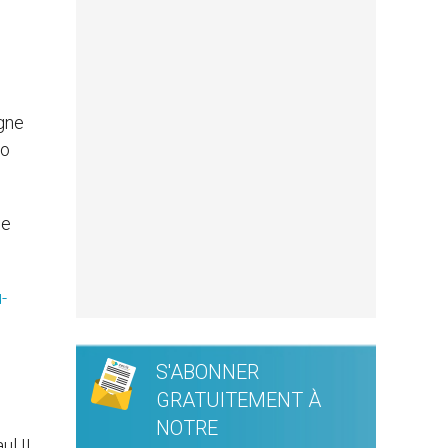
gne
to
pe
-
S'ABONNER
GRATUITEMENT À
NOTRE
ul II