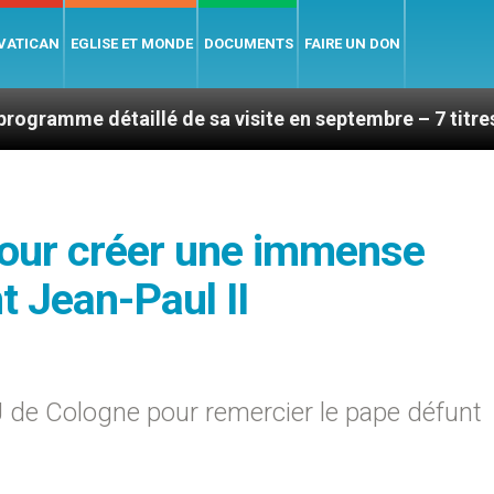
 VATICAN
EGLISE ET MONDE
DOCUMENTS
FAIRE UN DON
aillé de sa visite en septembre – 7 titres, vendredi 7 
pour créer une immense
 Jean-Paul II
J de Cologne pour remercier le pape défunt