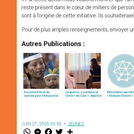
reste présent dans le cœur de milliers de personn
sont à l’origine de cette initiative. Ils souhaite
Pour de plus amples renseignements, envoyer u
Autres Publications :
Document final du
La guerre, c’est faire le
Exhortation aposto
synode pour l'Amazonie
choix « de Caïn », déplore
« Verbum Domini »
en français: traduction
le pape François
non officielle
JUIN 27, 2005 00:00
JEUNES
W
M
F
T
S