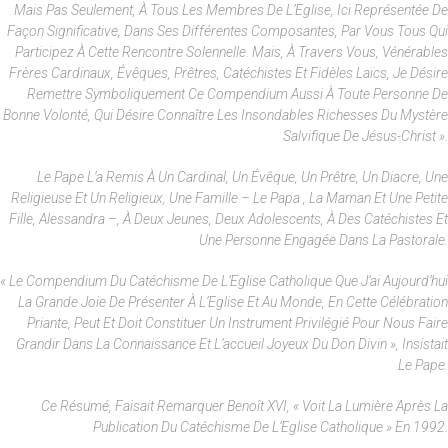
Mais Pas Seulement, À Tous Les Membres De L’Eglise, Ici Représentée De
Façon Significative, Dans Ses Différentes Composantes, Par Vous Tous Qui
Participez À Cette Rencontre Solennelle. Mais, À Travers Vous, Vénérables
Frères Cardinaux, Évêques, Prêtres, Catéchistes Et Fidèles Laïcs, Je Désire
Remettre Symboliquement Ce Compendium Aussi À Toute Personne De
Bonne Volonté, Qui Désire Connaître Les Insondables Richesses Du Mystère
Salvifique De Jésus-Christ ».
Le Pape L’a Remis À Un Cardinal, Un Évêque, Un Prêtre, Un Diacre, Une
Religieuse Et Un Religieux, Une Famille – Le Papa , La Maman Et Une Petite
Fille, Alessandra –, À Deux Jeunes, Deux Adolescents, À Des Catéchistes Et
Une Personne Engagée Dans La Pastorale.
« Le Compendium Du Catéchisme De L’Eglise Catholique Que J’ai Aujourd’hui
La Grande Joie De Présenter À L’Eglise Et Au Monde, En Cette Célébration
Priante, Peut Et Doit Constituer Un Instrument Privilégié Pour Nous Faire
Grandir Dans La Connaissance Et L’accueil Joyeux Du Don Divin », Insistait
Le Pape.
Ce Résumé, Faisait Remarquer Benoît XVI, « Voit La Lumière Après La
Publication Du Catéchisme De L’Eglise Catholique » En 1992.