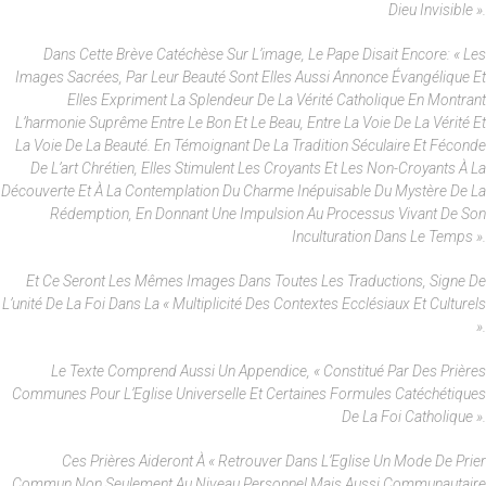
Dieu Invisible ».
Dans Cette Brève Catéchèse Sur L’image, Le Pape Disait Encore: « Les
Images Sacrées, Par Leur Beauté Sont Elles Aussi Annonce Évangélique Et
Elles Expriment La Splendeur De La Vérité Catholique En Montrant
L’harmonie Suprême Entre Le Bon Et Le Beau, Entre La Voie De La Vérité Et
La Voie De La Beauté. En Témoignant De La Tradition Séculaire Et Féconde
De L’art Chrétien, Elles Stimulent Les Croyants Et Les Non-Croyants À La
Découverte Et À La Contemplation Du Charme Inépuisable Du Mystère De La
Rédemption, En Donnant Une Impulsion Au Processus Vivant De Son
Inculturation Dans Le Temps ».
Et Ce Seront Les Mêmes Images Dans Toutes Les Traductions, Signe De
L’unité De La Foi Dans La « Multiplicité Des Contextes Ecclésiaux Et Culturels
».
Le Texte Comprend Aussi Un Appendice, « Constitué Par Des Prières
Communes Pour L’Eglise Universelle Et Certaines Formules Catéchétiques
De La Foi Catholique ».
Ces Prières Aideront À « Retrouver Dans L’Eglise Un Mode De Prier
Commun Non Seulement Au Niveau Personnel Mais Aussi Communautaire