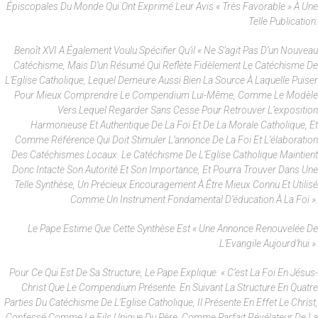
Épiscopales Du Monde Qui Ont Exprimé Leur Avis « Très Favorable » À Une
Telle Publication.
Benoît XVI A Également Voulu Spécifier Qu’il « Ne S’agit Pas D’un Nouveau
Catéchisme, Mais D’un Résumé Qui Reflète Fidèlement Le Catéchisme De
L’Eglise Catholique, Lequel Demeure Aussi Bien La Source À Laquelle Puiser
Pour Mieux Comprendre Le Compendium Lui-Même, Comme Le Modèle
Vers Lequel Regarder Sans Cesse Pour Retrouver L’exposition
Harmonieuse Et Authentique De La Foi Et De La Morale Catholique, Et
Comme Référence Qui Doit Stimuler L’annonce De La Foi Et L’élaboration
Des Catéchismes Locaux. Le Catéchisme De L’Eglise Catholique Maintient
Donc Intacte Son Autorité Et Son Importance, Et Pourra Trouver Dans Une
Telle Synthèse, Un Précieux Encouragement À Être Mieux Connu Et Utilisé
Comme Un Instrument Fondamental D’éducation À La Foi ».
Le Pape Estime Que Cette Synthèse Est « Une Annonce Renouvelée De
L’Evangile Aujourd’hui ».
Pour Ce Qui Est De Sa Structure, Le Pape Explique: « C’est La Foi En Jésus-
Christ Que Le Compendium Présente. En Suivant La Structure En Quatre
Parties Du Catéchisme De L’Eglise Catholique, Il Présente En Effet Le Christ,
Confessé Comme Le Fils Unique Du Père, Comme Parfait Révélateur De La