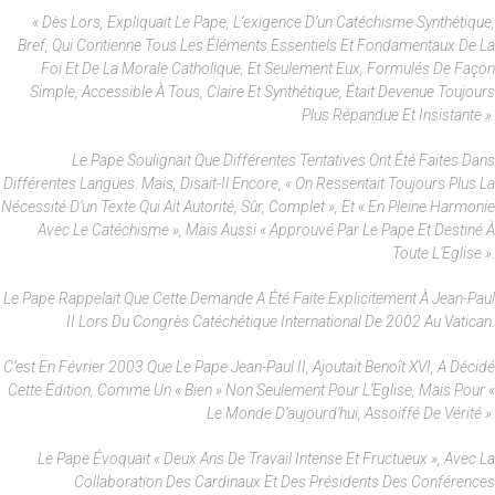
« Dès Lors, Expliquait Le Pape, L’exigence D’un Catéchisme Synthétique,
Bref, Qui Contienne Tous Les Éléments Essentiels Et Fondamentaux De La
Foi Et De La Morale Catholique, Et Seulement Eux, Formulés De Façon
Simple, Accessible À Tous, Claire Et Synthétique, Était Devenue Toujours
Plus Répandue Et Insistante ».
Le Pape Soulignait Que Différentes Tentatives Ont Été Faites Dans
Différentes Langues. Mais, Disait-Il Encore, « On Ressentait Toujours Plus La
Nécessité D’un Texte Qui Ait Autorité, Sûr, Complet », Et « En Pleine Harmonie
Avec Le Catéchisme », Mais Aussi « Approuvé Par Le Pape Et Destiné À
Toute L’Eglise ».
Le Pape Rappelait Que Cette Demande A Été Faite Explicitement À Jean-Paul
II Lors Du Congrès Catéchétique International De 2002 Au Vatican.
C’est En Février 2003 Que Le Pape Jean-Paul II, Ajoutait Benoît XVI, A Décidé
Cette Édition, Comme Un « Bien » Non Seulement Pour L’Eglise, Mais Pour «
Le Monde D’aujourd’hui, Assoiffé De Vérité ».
Le Pape Évoquait « Deux Ans De Travail Intense Et Fructueux », Avec La
Collaboration Des Cardinaux Et Des Présidents Des Conférences