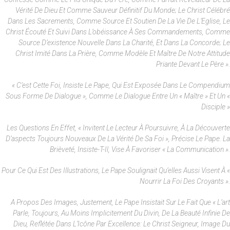
Vérité De Dieu Et Comme Sauveur Définitif Du Monde; Le Christ Célébré
Dans Les Sacrements, Comme Source Et Soutien De La Vie De L’Eglise, Le
Christ Écouté Et Suivi Dans L’obéissance À Ses Commandements, Comme
Source D’existence Nouvelle Dans La Charité, Et Dans La Concorde; Le
Christ Imité Dans La Prière, Comme Modèle Et Maître De Notre Attitude
Priante Devant Le Père ».
« C’est Cette Foi, Insiste Le Pape, Qui Est Exposée Dans Le Compendium
Sous Forme De Dialogue », Comme Le Dialogue Entre Un « Maître » Et Un «
Disciple »
Les Questions En Effet, « Invitent Le Lecteur À Poursuivre, À La Découverte
D’aspects Toujours Nouveaux De La Vérité De Sa Foi », Précise Le Pape. La
Brièveté, Insiste-T-Il, Vise À Favoriser « La Communication ».
Pour Ce Qui Est Des Illustrations, Le Pape Soulignait Qu’elles Aussi Visent À «
Nourrir La Foi Des Croyants ».
A Propos Des Images, Justement, Le Pape Insistait Sur Le Fait Que « L’art
Parle, Toujours, Au Moins Implicitement Du Divin, De La Beauté Infinie De
Dieu, Reflétée Dans L’Icône Par Excellence: Le Christ Seigneur, Image Du