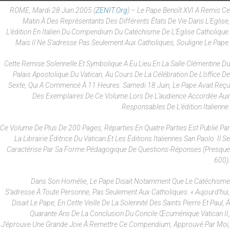
ROME, Mardi 28 Juin 2005 (
ZENIT.org
) – Le Pape Benoît XVI A Remis Ce
Matin À Des Représentants Des Différents États De Vie Dans L’Eglise,
L’édition En Italien Du Compendium Du Catéchisme De L’Eglise Catholique.
Mais Il Ne S’adresse Pas Seulement Aux Catholiques, Souligne Le Pape.
Cette Remise Solennelle Et Symbolique A Eu Lieu En La Salle Clémentine Du
Palais Apostolique Du Vatican, Au Cours De La Célébration De L’office De
Sexte, Qui A Commencé À 11 Heures. Samedi 18 Juin, Le Pape Avait Reçu
Des Exemplaires De Ce Volume Lors De L’audience Accordée Aux
Responsables De L’édition Italienne.
Ce Volume De Plus De 200 Pages, Réparties En Quatre Parties Est Publié Par
La Librairie Éditrice Du Vatican Et Les Éditions Italiennes San Paolo. Il Se
Caractérise Par Sa Forme Pédagogique De Questions-Réponses (presque
600).
Dans Son Homélie, Le Pape Disait Notamment Que Le Catéchisme
S’adresse À Toute Personne, Pas Seulement Aux Catholiques: « Aujourd’hui,
Disait Le Pape, En Cette Veille De La Solennité Des Saints Pierre Et Paul, À
Quarante Ans De La Conclusion Du Concile Œcuménique Vatican II,
J’éprouve Une Grande Joie À Remettre Ce Compendium, Approuvé Par Moi,