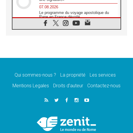
07.08.2026
Le programme du voyage apostolique du
Pape en France dévoilé
07.08.2026
1ère Conférence continentale sur l'éducation
catholique en Afrique
07.08.2026
Un logo symbolique pour la venue du Pape
en France
07.08.2026
Cardinal Rossi: «La venue du Pape Léon en
Argentine est un hommage à François»
Qui sommes-nous ?
La propriété
Les services
07.08.2026
Hiroshima et Nagasaki, 81 ans après,
Mentions Legales
Droits d’auteur
Contactez-nous
lancement des «dix jours de prière pour la
paix»
06.08.2026
Préparatifs des JMJ 2027 à Séoul: «c'est
passionnant et l'impatience est immense!»
06.08.2026
Chrétiens et confucéens: respect et sagesse
pour relever les «défis urgents»