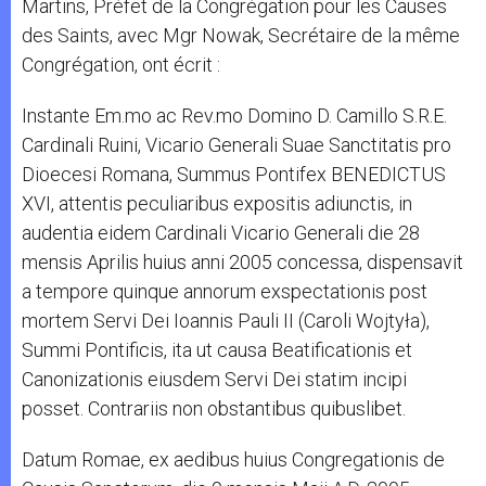
Martins, Préfet de la Congrégation pour les Causes
des Saints, avec Mgr Nowak, Secrétaire de la même
Congrégation, ont écrit :
Instante Em.mo ac Rev.mo Domino D. Camillo S.R.E.
Cardinali Ruini, Vicario Generali Suae Sanctitatis pro
Dioecesi Romana, Summus Pontifex BENEDICTUS
XVI, attentis peculiaribus expositis adiunctis, in
audentia eidem Cardinali Vicario Generali die 28
mensis Aprilis huius anni 2005 concessa, dispensavit
a tempore quinque annorum exspectationis post
mortem Servi Dei Ioannis Pauli II (Caroli Wojtyła),
Summi Pontificis, ita ut causa Beatificationis et
Canonizationis eiusdem Servi Dei statim incipi
posset. Contrariis non obstantibus quibuslibet.
Datum Romae, ex aedibus huius Congregationis de