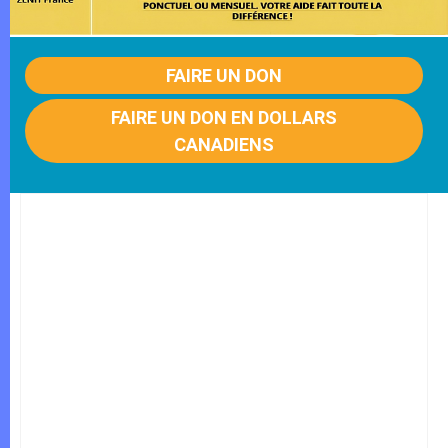
FAIRE UN DON
FAIRE UN DON EN DOLLARS
CANADIENS