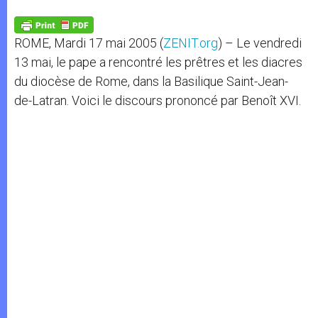
A
n
o
e
p
g
o
r
p
e
k
ROME, Mardi 17 mai 2005 (
ZENIT.org
) – Le vendredi
r
13 mai, le pape a rencontré les prêtres et les diacres
du diocèse de Rome, dans la Basilique Saint-Jean-
de-Latran. Voici le discours prononcé par Benoît XVI.