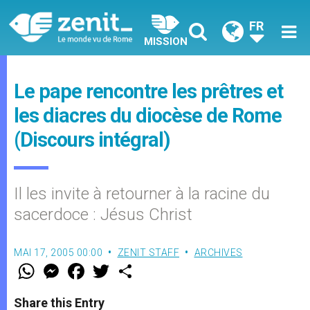
FR
MISSION
Le pape rencontre les prêtres et
les diacres du diocèse de Rome
(Discours intégral)
Il les invite à retourner à la racine du
sacerdoce : Jésus Christ
MAI 17, 2005 00:00
ZENIT STAFF
ARCHIVES
W
M
F
T
S
h
e
a
w
h
a
s
c
i
a
t
s
e
t
r
Share this Entry
s
e
b
t
e