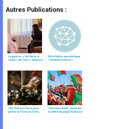
Autres Publications :
La guerre, c’est faire le
Exhortation apostolique
choix « de Caïn », déplore
« Verbum Domini »
le pape François
«Du Ciel à la Terre pour
"Christus vivit!", texte de
porter la Terre au Ciel»,
la lettre du pape François
par Mgr Francesco Follo
aux jeunes du monde