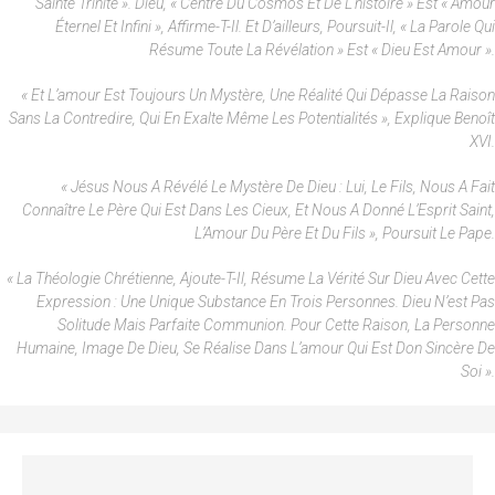
Sainte Trinité ». Dieu, « Centre Du Cosmos Et De L’histoire » Est « Amour
Éternel Et Infini », Affirme-T-Il. Et D’ailleurs, Poursuit-Il, « La Parole Qui
Résume Toute La Révélation » Est « Dieu Est Amour ».
« Et L’amour Est Toujours Un Mystère, Une Réalité Qui Dépasse La Raison
Sans La Contredire, Qui En Exalte Même Les Potentialités », Explique Benoît
XVI.
« Jésus Nous A Révélé Le Mystère De Dieu : Lui, Le Fils, Nous A Fait
Connaître Le Père Qui Est Dans Les Cieux, Et Nous A Donné L’Esprit Saint,
L’Amour Du Père Et Du Fils », Poursuit Le Pape.
« La Théologie Chrétienne, Ajoute-T-Il, Résume La Vérité Sur Dieu Avec Cette
Expression : Une Unique Substance En Trois Personnes. Dieu N’est Pas
Solitude Mais Parfaite Communion. Pour Cette Raison, La Personne
Humaine, Image De Dieu, Se Réalise Dans L’amour Qui Est Don Sincère De
Soi ».