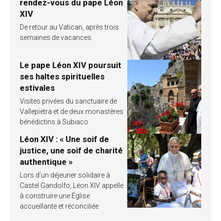
rendez-vous du pape Léon
XIV
De retour au Vatican, après trois
semaines de vacances
Le pape Léon XIV poursuit
ses haltes spirituelles
estivales
Visites privées du sanctuaire de
Vallepietra et de deux monastères
bénédictins à Subiaco
Léon XIV : « Une soif de
justice, une soif de charité
authentique »
Lors d’un déjeuner solidaire à
Castel Gandolfo, Léon XIV appelle
à construire une Église
accueillante et réconciliée