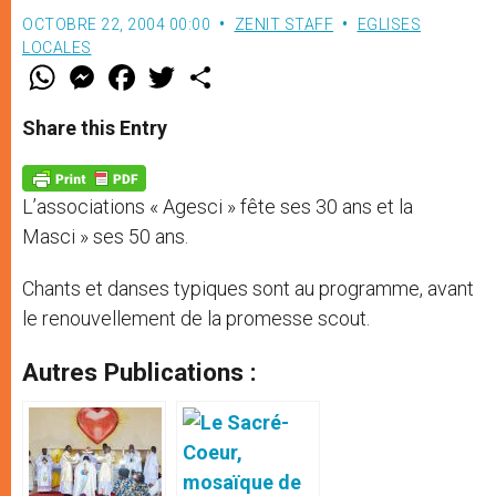
OCTOBRE 22, 2004 00:00
ZENIT STAFF
EGLISES
LOCALES
W
M
F
T
S
h
e
a
w
h
a
s
c
i
a
t
s
e
t
r
Share this Entry
s
e
b
t
e
A
n
o
e
p
g
o
r
p
e
k
L’associations « Agesci » fête ses 30 ans et la
r
Masci » ses 50 ans.
Chants et danses typiques sont au programme, avant
le renouvellement de la promesse scout.
Autres Publications :