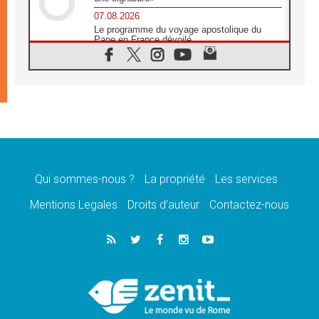
07.08.2026
Le programme du voyage apostolique du
Pape en France dévoilé
07.08.2026
1ère Conférence continentale sur l'éducation
catholique en Afrique
07.08.2026
Un logo symbolique pour la venue du Pape
en France
07.08.2026
Cardinal Rossi: «La venue du Pape Léon en
Argentine est un hommage à François»
Qui sommes-nous ?
La propriété
Les services
07.08.2026
Hiroshima et Nagasaki, 81 ans après,
Mentions Legales
Droits d’auteur
Contactez-nous
lancement des «dix jours de prière pour la
paix»
06.08.2026
Préparatifs des JMJ 2027 à Séoul: «c'est
passionnant et l'impatience est immense!»
06.08.2026
Chrétiens et confucéens: respect et sagesse
pour relever les «défis urgents»