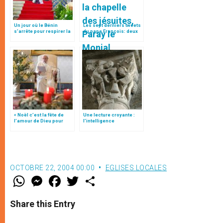
Un jour où le Bénin
Les sept derniers tweets
s’arrête pour respirer la
du pape François: deux
grâce
antidotes à la violence
« Noël c’est la fête de
Une lecture croyante :
l’amour de Dieu pour
l’intelligence
nous », tweet du pape
typologique des deux
François
Testaments
OCTOBRE 22, 2004 00:00
EGLISES LOCALES
W
M
F
T
S
h
e
a
w
h
a
s
c
i
a
t
s
e
t
r
Share this Entry
s
e
b
t
e
A
n
o
e