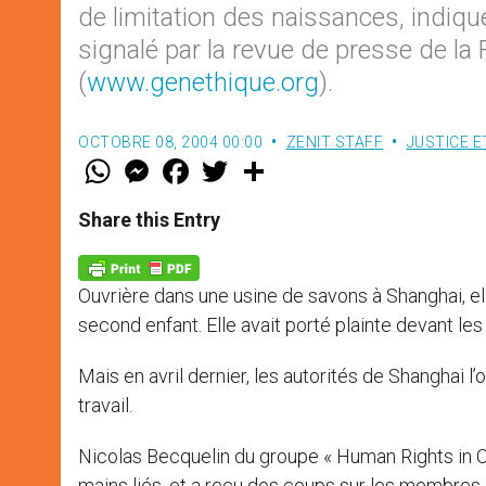
de limitation des naissances, indique 
signalé par la revue de presse de l
(
www.genethique.org
).
OCTOBRE 08, 2004 00:00
ZENIT STAFF
JUSTICE E
W
M
F
T
S
h
e
a
w
h
a
s
c
i
a
t
s
e
t
r
Share this Entry
s
e
b
t
e
A
n
o
e
p
g
o
r
p
e
k
Ouvrière dans une usine de savons à Shanghai, el
r
second enfant. Elle avait porté plainte devant les
Mais en avril dernier, les autorités de Shanghai 
travail.
Nicolas Becquelin du groupe « Human Rights in 
mains liés, et a reçu des coups sur les membres e