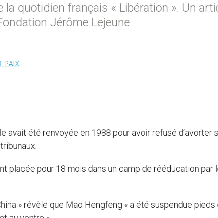
la quotidien français « Libération ». Un arti
a Fondation Jérôme Lejeune
T PAIX
le avait été renvoyée en 1988 pour avoir refusé d’avorter 
 tribunaux.
l’ont placée pour 18 mois dans un camp de rééducation par 
China » révèle que Mao Hengfeng « a été suspendue pieds 
t au ventre ».