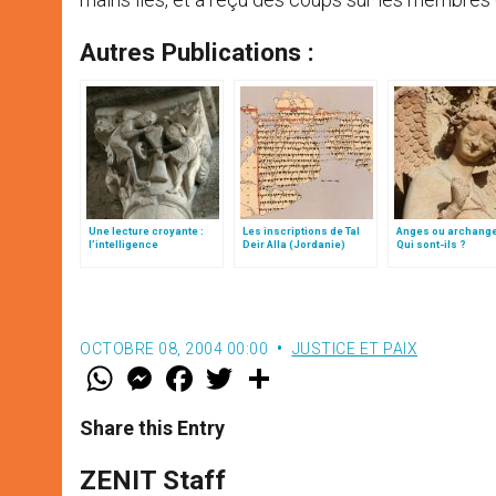
Autres Publications :
Une lecture croyante :
Les inscriptions de Tal
Anges ou archang
l’intelligence
Deir Alla (Jordanie)
Qui sont-ils ?
typologique des deux
Testaments
OCTOBRE 08, 2004 00:00
JUSTICE ET PAIX
W
M
F
T
S
h
e
a
w
h
a
s
c
i
a
t
s
e
t
r
Share this Entry
s
e
b
t
e
A
n
o
e
p
g
o
r
ZENIT Staff
p
e
k