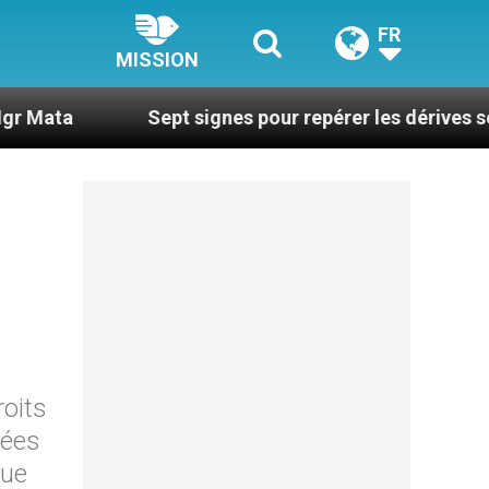
FR
MISSION
Sept signes pour repérer les dérives sectaires du 
roits
gées
que