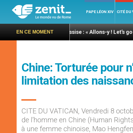
PAPE LÉON XIV
CITÉ DU
née du pape à Assise : « Allons-y ! Let’s go ! »
Ni
EN CE MOMENT
Chine: Torturée pour n
limitation des naissan
CITE DU VATICAN, Vendredi 8 octob
de l’homme en Chine (Human Rights i
à une femme chinoise, Mao Hengfeng,