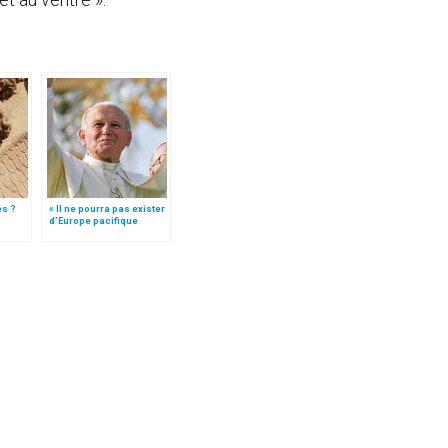
es ?
« Il ne pourra pas exister
d’Europe pacifique
sans… »: l’Ukraine, dans
la vision de Jean-Paul II