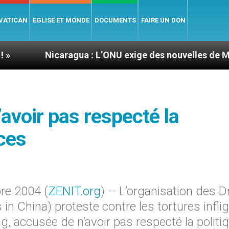
 VATICAN
EGLISE ET MONDE
DOCUMENTS
FAIRE UN DON
caragua : L’ONU exige des nouvelles de Mgr Mata
’avoir pas respecté la
ces
re 2004 (
ZENIT.org
) – L’organisation des D
n China) proteste contre les tortures infli
 accusée de n’avoir pas respecté la politi