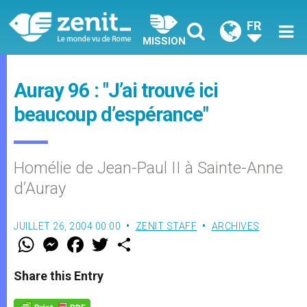
FR
MISSION
Auray 96 : "J’ai trouvé ici
beaucoup d’espérance"
Homélie de Jean-Paul II à Sainte-Anne
d’Auray
JUILLET 26, 2004 00:00
ZENIT STAFF
ARCHIVES
W
M
F
T
S
h
e
a
w
h
a
s
c
i
a
t
s
e
t
r
Share this Entry
s
e
b
t
e
A
n
o
e
p
g
o
r