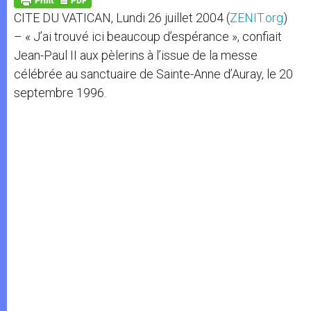
p
e
k
CITE DU VATICAN, Lundi 26 juillet 2004 (
ZENIT.org
)
r
– « J’ai trouvé ici beaucoup d’espérance », confiait
Jean-Paul II aux pèlerins à l’issue de la messe
célébrée au sanctuaire de Sainte-Anne d’Auray, le 20
septembre 1996.