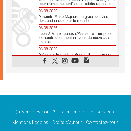
pour relever aujourd'hui les «défis urgents»
06.08.2026
À Sainte-Marie-Majeure, la grâce de Dieu
descend encore sur le monde
06.08.2026
Léon XIV aux jeunes d'Assise: «l'Europe et
le monde cherchent en vous de nouveaux
saints»
06.08.2026
À Assise, le cardinal Pizzaballa affirme que
«les chrétiens veulent la paix»
06.08.2026
Au Mexique, le cardinal Parolin invite à être
aux côtés des marginalisées
06.08.2026
À Assise, le Pape invite les jeunes à
«construire la civilisation de l'amour»
05.08.2026
La visite du Pape en Argentine portera «un
message de paix et de dignité humaine»
Qui sommes-nous ?
La propriété
Les services
05.08.2026
Mentions Legales
Droits d’auteur
Contactez-nous
«La visite du Pape en Uruguay renforcera
l'espérance» affirme Mgr Tróccoli