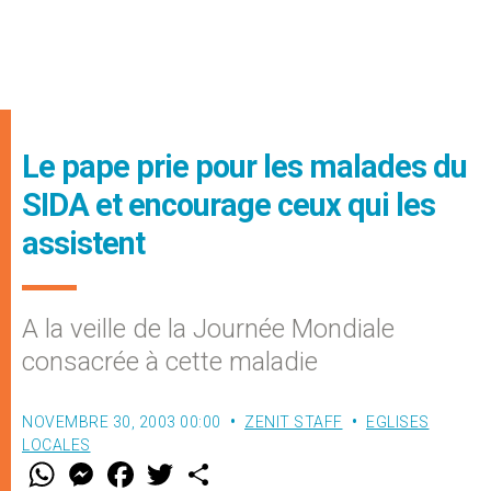
Le pape prie pour les malades du
SIDA et encourage ceux qui les
assistent
A la veille de la Journée Mondiale
consacrée à cette maladie
NOVEMBRE 30, 2003 00:00
ZENIT STAFF
EGLISES
LOCALES
W
M
F
T
S
h
e
a
w
h