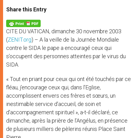
a
s
c
i
a
t
s
e
t
r
Share this Entry
s
e
b
t
e
A
n
o
e
p
g
o
r
p
e
k
CITE DU VATICAN, dimanche 30 novembre 2003
r
(
ZENIT.org
) – A la veille de la Journée Mondiale
contre le SIDA le pape a encouragé ceux qui
s’occupent des personnes atteintes par le virus du
SIDA.
« Tout en priant pour ceux qui ont été touchés par ce
fléau, j’encourage ceux qui, dans l’Eglise,
accomplissent envers ces frères et sœurs, un
inestimable service d’accueil, de soin et
d’accompagnement spirituel », a-t-il déclaré, ce
dimanche, après la prière de l’Angélus, en présence
de plusieurs milliers de pèlerins réunis Place Saint
Pierre.