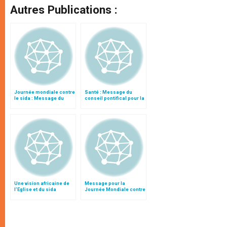
Autres Publications :
Journée mondiale contre
Santé : Message du
le sida : Message du
conseil pontifical pour la
Conseil pontifical pour la
Journée mondiale du
Santé
Sida
Une vision africaine de
Message pour la
l’Eglise et du sida
Journée Mondiale contre
le SIDA