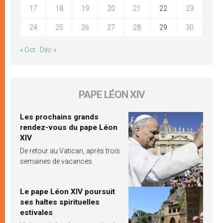
17
18
19
20
21
22
23
24
25
26
27
28
29
30
« Oct
Déc »
PAPE LÉON XIV
Les prochains grands
rendez-vous du pape Léon
XIV
De retour au Vatican, après trois
semaines de vacances
Le pape Léon XIV poursuit
ses haltes spirituelles
estivales