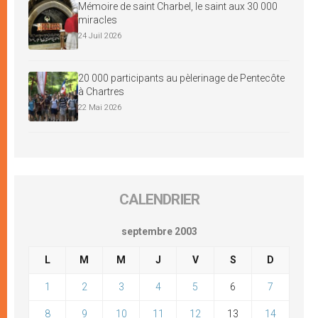
Mémoire de saint Charbel, le saint aux 30 000
miracles
24 Juil 2026
20 000 participants au pèlerinage de Pentecôte
à Chartres
22 Mai 2026
CALENDRIER
septembre 2003
L
M
M
J
V
S
D
1
2
3
4
5
6
7
8
9
10
11
12
13
14