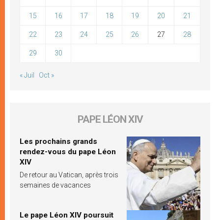
15
16
17
18
19
20
21
22
23
24
25
26
27
28
29
30
« Juil
Oct »
PAPE LÉON XIV
Les prochains grands
rendez-vous du pape Léon
XIV
De retour au Vatican, après trois
semaines de vacances
Le pape Léon XIV poursuit