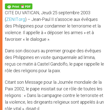
A
n
o
e
p
g
o
r
p
e
k
CITE DU VATICAN, Jeudi 25 septembre 2003
r
(
ZENIT.org
) – Jean-Paul II s’associe aux évêques
des Philippines pour condamner le terrorisme et la
violence. Il appelle à « déposer les armes » et à
favoriser « le dialogue ».
Dans son discours au premier groupe des évêques
des Philippines en visite quinquennale ad limina,
reçus ce matin à Castel Gandolfo, le pape rappelle le
rôle des religions pour la paix.
Citant son Message pour la Journée mondiale de la
Paix 2002, le pape insistait sur ce rôle de toutes les
religions : « Dans la campagne contre le terroriste et
la violence, les dirigeants religieux sont appelés à un
rôle vital », disait-il.