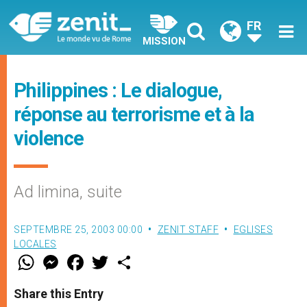
FR
MISSION
Philippines : Le dialogue,
réponse au terrorisme et à la
violence
Ad limina, suite
SEPTEMBRE 25, 2003 00:00
ZENIT STAFF
EGLISES
LOCALES
W
M
F
T
S
h
e
a
w
h
a
s
c
i
a
t
s
e
t
r
Share this Entry
s
e
b
t
e