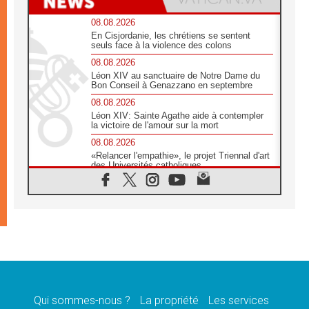
08.08.2026
En Cisjordanie, les chrétiens se sentent
seuls face à la violence des colons
08.08.2026
Léon XIV au sanctuaire de Notre Dame du
Bon Conseil à Genazzano en septembre
08.08.2026
Léon XIV: Sainte Agathe aide à contempler
la victoire de l'amour sur la mort
08.08.2026
«Relancer l'empathie», le projet Triennal d'art
des Universités catholiques
08.08.2026
Signis 2026, donner la parole aux religieuses
catholiques
08.08.2026
Au Bangladesh, l'Église accompagne les
Dalits sur le chemin de la dignité
07.08.2026
Philippines: le vicariat apostolique de
Calapan devient un diocèse
Qui sommes-nous ?
La propriété
Les services
07.08.2026