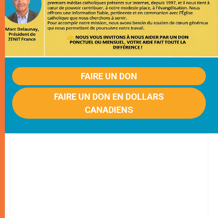
FAIRE UN DON
FAIRE UN DON EN DOLLARS
CANADIENS