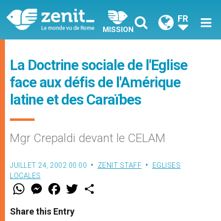
FR
MISSION
La Doctrine sociale de l'Eglise
face aux défis de l'Amérique
latine et des Caraïbes
Mgr Crepaldi devant le CELAM
JUILLET 24, 2002 00:00
ZENIT STAFF
EGLISES
LOCALES
W
M
F
T
S
h
e
a
w
h
a
s
c
i
a
t
s
e
t
r
Share this Entry
s
e
b
t
e