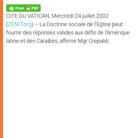
A
n
o
e
p
g
o
r
p
e
k
CITE DU VATICAN, Mercredi 24 juillet 2002
r
(
ZENIT.org
) – La Doctrine sociale de l’Eglise peut
fournir des réponses valides aux défis de l’Amérique
latine et des Caraïbes, affirme Mgr Crepaldi.