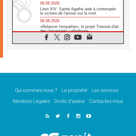
08.08.2026
Léon XIV: Sainte Agathe aide à contempler
la victoire de l'amour sur la mort
08.08.2026
«Relancer l'empathie», le projet Triennal d'art
des Universités catholiques
08.08.2026
Signis 2026, donner la parole aux religieuses
catholiques
08.08.2026
Au Bangladesh, l'Église accompagne les
Dalits sur le chemin de la dignité
07.08.2026
Philippines: le vicariat apostolique de
Calapan devient un diocèse
Qui sommes-nous ?
La propriété
Les services
07.08.2026
Congo-Brazzaville: le 15 août, entre solennité
Mentions Legales
Droits d’auteur
Contactez-nous
de l'Assomption et mémoire nationale
07.08.2026
«La paix commence par l'empathie» estime
le cardinal Parolin
07.08.2026
En Colombie, «la paix ne s'achète pas avec