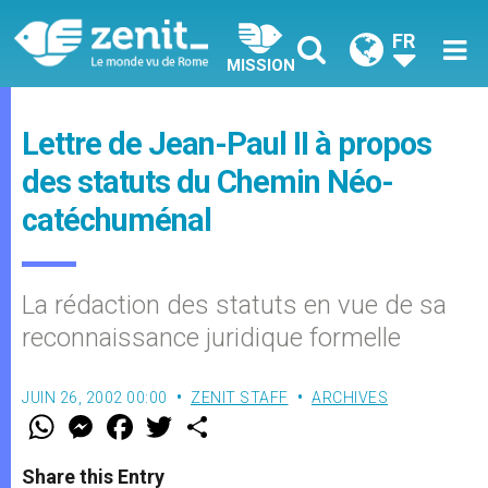
FR
MISSION
Lettre de Jean-Paul II à propos
des statuts du Chemin Néo-
catéchuménal
La rédaction des statuts en vue de sa
reconnaissance juridique formelle
JUIN 26, 2002 00:00
ZENIT STAFF
ARCHIVES
W
M
F
T
S
h
e
a
w
h
a
s
c
i
a
t
s
e
t
r
Share this Entry
s
e
b
t
e