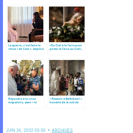
La guerre, c’est faire le
«Du Ciel à la Terre pour
choix « de Caïn », déplore
porter la Terre au Ciel»,
le pape François
par Mgr Francesco Follo
Répondre à la crise
« Revenir à Bethléem! »:
migratoire, avec « le
homélie de la nuit de
style de l’humanité »!
Noël (texte complet)
(texte complet)
JUIN 26, 2002 00:00
ARCHIVES