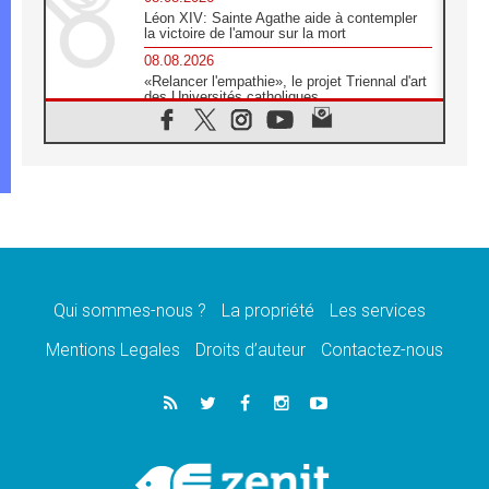
Léon XIV: Sainte Agathe aide à contempler
la victoire de l'amour sur la mort
08.08.2026
«Relancer l'empathie», le projet Triennal d'art
des Universités catholiques
08.08.2026
Signis 2026, donner la parole aux religieuses
catholiques
08.08.2026
Au Bangladesh, l'Église accompagne les
Dalits sur le chemin de la dignité
07.08.2026
Philippines: le vicariat apostolique de
Calapan devient un diocèse
Qui sommes-nous ?
La propriété
Les services
07.08.2026
Congo-Brazzaville: le 15 août, entre solennité
Mentions Legales
Droits d’auteur
Contactez-nous
de l'Assomption et mémoire nationale
07.08.2026
«La paix commence par l'empathie» estime
le cardinal Parolin
07.08.2026
En Colombie, «la paix ne s'achète pas avec
une signature»