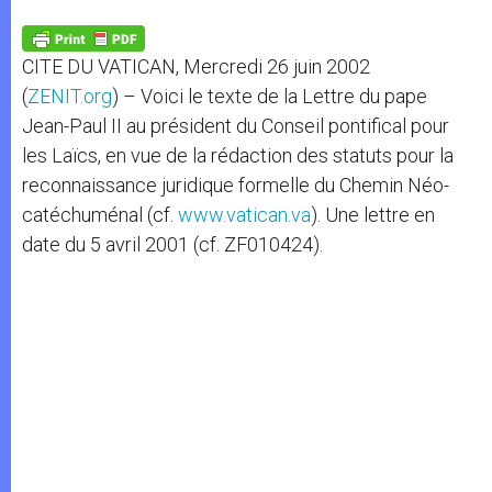
A
n
o
e
p
g
o
r
p
e
k
CITE DU VATICAN, Mercredi 26 juin 2002
r
(
ZENIT.org
) – Voici le texte de la Lettre du pape
Jean-Paul II au président du Conseil pontifical pour
les Laïcs, en vue de la rédaction des statuts pour la
reconnaissance juridique formelle du Chemin Néo-
catéchuménal (cf.
www.vatican.va
). Une lettre en
date du 5 avril 2001 (cf. ZF010424).