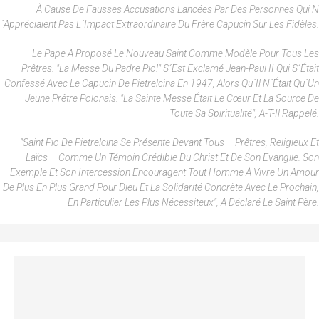
À Cause De Fausses Accusations Lancées Par Des Personnes Qui N
´appréciaient Pas L´impact Extraordinaire Du Frère Capucin Sur Les Fidèles.
Le Pape A Proposé Le Nouveau Saint Comme Modèle Pour Tous Les
Prêtres. "La Messe Du Padre Pio!" S´est Exclamé Jean-Paul II Qui S´était
Confessé Avec Le Capucin De Pietrelcina En 1947, Alors Qu´il N´était Qu´un
Jeune Prêtre Polonais. "La Sainte Messe Était Le Cœur Et La Source De
Toute Sa Spiritualité", A-T-Il Rappelé.
"Saint Pio De Pietrelcina Se Présente Devant Tous – Prêtres, Religieux Et
Laïcs – Comme Un Témoin Crédible Du Christ Et De Son Evangile. Son
Exemple Et Son Intercession Encouragent Tout Homme À Vivre Un Amour
De Plus En Plus Grand Pour Dieu Et La Solidarité Concrète Avec Le Prochain,
En Particulier Les Plus Nécessiteux", A Déclaré Le Saint Père.