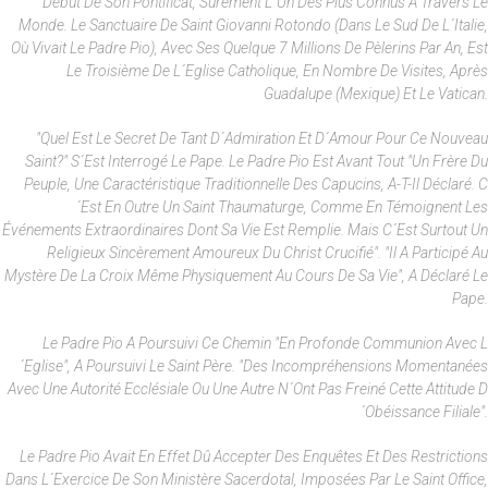
Début De Son Pontificat, Sûrement L´un Des Plus Connus À Travers Le
Monde. Le Sanctuaire De Saint Giovanni Rotondo (dans Le Sud De L´Italie,
Où Vivait Le Padre Pio), Avec Ses Quelque 7 Millions De Pèlerins Par An, Est
Le Troisième De L´Eglise Catholique, En Nombre De Visites, Après
Guadalupe (Mexique) Et Le Vatican.
"Quel Est Le Secret De Tant D´admiration Et D´amour Pour Ce Nouveau
Saint?" S´est Interrogé Le Pape. Le Padre Pio Est Avant Tout "un Frère Du
Peuple, Une Caractéristique Traditionnelle Des Capucins, A-T-Il Déclaré. C
´est En Outre Un Saint Thaumaturge, Comme En Témoignent Les
Événements Extraordinaires Dont Sa Vie Est Remplie. Mais C´est Surtout Un
Religieux Sincèrement Amoureux Du Christ Crucifié". "Il A Participé Au
Mystère De La Croix Même Physiquement Au Cours De Sa Vie", A Déclaré Le
Pape.
Le Padre Pio A Poursuivi Ce Chemin "en Profonde Communion Avec L
´Eglise", A Poursuivi Le Saint Père. "Des Incompréhensions Momentanées
Avec Une Autorité Ecclésiale Ou Une Autre N´ont Pas Freiné Cette Attitude D
´obéissance Filiale".
Le Padre Pio Avait En Effet Dû Accepter Des Enquêtes Et Des Restrictions
Dans L´exercice De Son Ministère Sacerdotal, Imposées Par Le Saint Office,