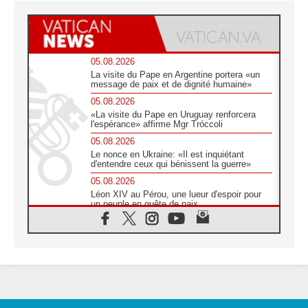
05.08.2026
La visite du Pape en Argentine portera «un
message de paix et de dignité humaine»
05.08.2026
«La visite du Pape en Uruguay renforcera
l'espérance» affirme Mgr Tróccoli
05.08.2026
Le nonce en Ukraine: «Il est inquiétant
d'entendre ceux qui bénissent la guerre»
05.08.2026
Léon XIV au Pérou, une lueur d'espoir pour
un peuple en quête de paix
05.08.2026
SCEAM: L'Église en Afrique vers
l'Assemblée ecclésiale de 2028 depuis
Addis-Abeba
05.08.2026
Le Pape exprime ses condoléances suite au
décès du cardinal Júlio Langa