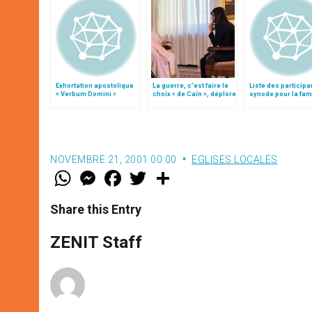
Exhortation apostolique
La guerre, c’est faire le
Liste des participa
« Verbum Domini »
choix « de Caïn », déplore
synode pour la fami
le pape François
25 octobre)
NOVEMBRE 21, 2001 00:00
EGLISES LOCALES
W
M
F
T
S
h
e
a
w
h
a
s
c
i
a
t
s
e
t
r
Share this Entry
s
e
b
t
e
A
n
o
e
p
g
o
r
ZENIT Staff
p
e
k
r