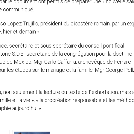
par le document ont permis de préparer une « nouvelle sai
e le communiqué.
onso López Trujillo, président du dicastère romain, par un e
, hier et demain ».
ce, secrétaire et sous-secrétaire du conseil pontifical
tone S.D.B., secrétaire de la congrégation pour la doctrine 
êque de Mexico, Mgr Carlo Caffarra, archevêque de Ferrare-
ur les études sur le mariage et la famille, Mgr George Pell,
 non seulement la lecture du texte de l´exhortation, mais 
famille et la vie », « la procréation responsable et les métho
aphie aujourd´hui ».