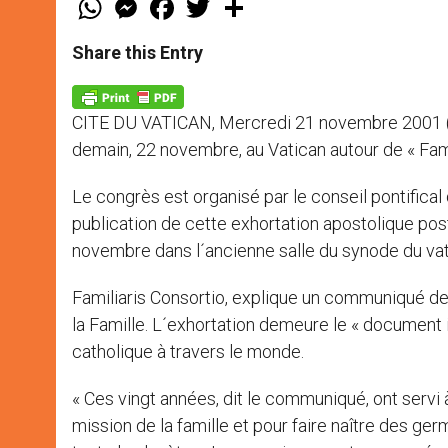
h
e
a
w
h
a
s
c
i
a
t
s
e
t
r
Share this Entry
s
e
b
t
e
A
n
o
e
p
g
o
r
p
e
k
CITE DU VATICAN, Mercredi 21 novembre 2001 
r
demain, 22 novembre, au Vatican autour de « Fami
Le congrès est organisé par le conseil pontifical 
publication de cette exhortation apostolique post-
novembre dans l´ancienne salle du synode du vat
Familiaris Consortio, explique un communiqué de
la Famille. L´exhortation demeure le « document in
catholique à travers le monde.
« Ces vingt années, dit le communiqué, ont servi 
mission de la famille et pour faire naître des ge