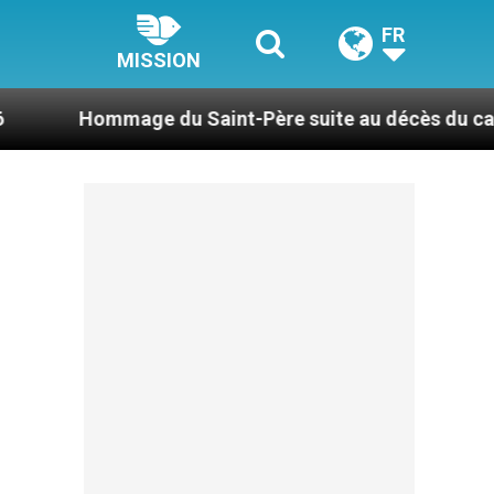
FR
MISSION
e du Saint-Père suite au décès du cardinal Júlio Du