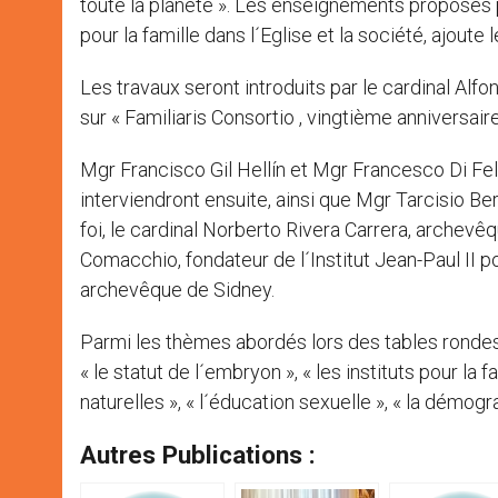
toute la planète ». Les enseignements proposés 
pour la famille dans l´Eglise et la société, ajout
Les travaux seront introduits par le cardinal Alf
sur « Familiaris Consortio , vingtième anniversaire
Mgr Francisco Gil Hellín et Mgr Francesco Di Feli
interviendront ensuite, ainsi que Mgr Tarcisio Ber
foi, le cardinal Norberto Rivera Carrera, archev
Comacchio, fondateur de l´Institut Jean-Paul II po
archevêque de Sidney.
Parmi les thèmes abordés lors des tables rondes,
« le statut de l´embryon », « les instituts pour la 
naturelles », « l´éducation sexuelle », « la démogr
Autres Publications :