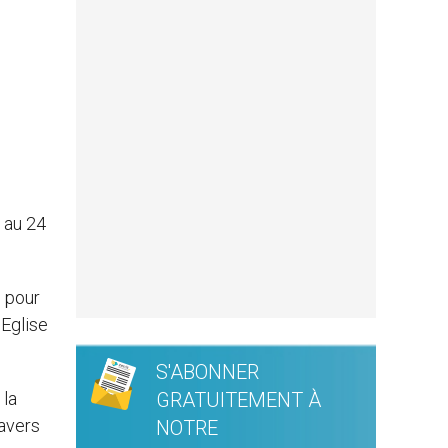
2 au 24
 pour
´Eglise
S'ABONNER
 la
GRATUITEMENT À
ravers
NOTRE