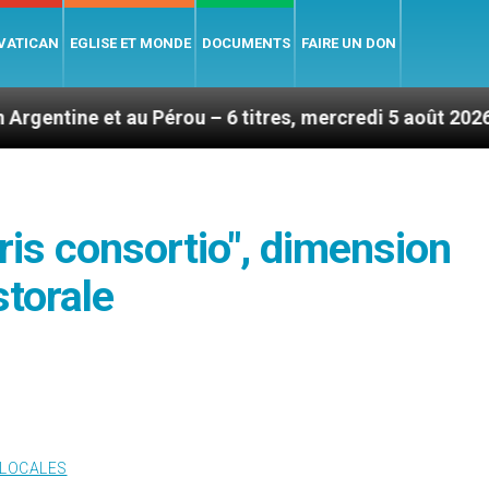
 VATICAN
EGLISE ET MONDE
DOCUMENTS
FAIRE UN DON
u Pérou – 6 titres, mercredi 5 août 2026
Hommag
ris consortio", dimension
storale
 LOCALES