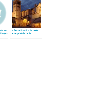
nts au
« Fratelli tutti »: le texte
lle (4-
complet de la 3e
encyclique du pape
François