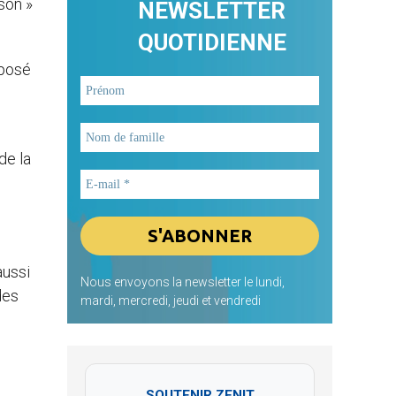
son »
NEWSLETTER
QUOTIDIENNE
xposé
de la
aussi
Nous envoyons la newsletter le lundi,
des
mardi, mercredi, jeudi et vendredi
SOUTENIR ZENIT