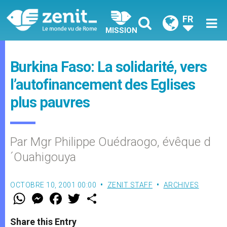
FR
MISSION
Burkina Faso: La solidarité, vers
l’autofinancement des Eglises
plus pauvres
Par Mgr Philippe Ouédraogo, évêque d
´Ouahigouya
OCTOBRE 10, 2001 00:00
ZENIT STAFF
ARCHIVES
W
M
F
T
S
h
e
a
w
h
a
s
c
i
a
t
s
e
t
r
Share this Entry
s
e
b
t
e