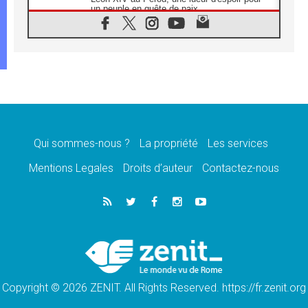
un peuple en quête de paix
05.08.2026
SCEAM: L'Église en Afrique vers
l'Assemblée ecclésiale de 2028 depuis
Addis-Abeba
05.08.2026
Le Pape exprime ses condoléances suite au
décès du cardinal Júlio Langa
05.08.2026
Le Pape attendu en novembre en Uruguay,
en Argentine et au Pérou
Qui sommes-nous ?
La propriété
Les services
05.08.2026
Mentions Legales
Droits d’auteur
Contactez-nous
Audience générale: la prière est un acte
d'espérance
04.08.2026
Léon XIV invite les Chevaliers de Colomb à
être des «prophètes de l'harmonie»
04.08.2026
Au Nigéria, attaques d'église, meurtre et
enlèvements de religieux suscitent l'émotion
Copyright © 2026 ZENIT. All Rights Reserved. https://fr.zenit.org