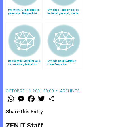
Première Congrégation
Synode : Rapport après
générale : Rapport du
le débat général, par le
cardinal Turkson
cardinal Turkson
Rapport de Mgr Eterovic,
Synode pour l'Afrique :
secrétaire général du
Liste finale des
synode
propositions
OCTOBRE 10, 2001 00:00
ARCHIVES
W
M
F
T
S
h
e
a
w
h
a
s
c
i
a
t
s
e
t
r
Share this Entry
s
e
b
t
e
A
n
o
e
p
g
o
r
ZENIT Staff