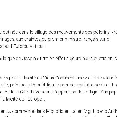
pe est née dans le sillage des mouvements des pèlerins » 
inages, aux craintes du premier ministre français sur d
s par l´Euro du Vatican.
» laïque de Jospin » titre en effet aujourd´hui la quotidien it
 » pour la laïcité du Vieux Continent, une « alarme » lanc
ant », précise la Repubblica, le premier ministre se dirait ho
es de la Cité du Vatican. L´apparition de l´effigie d´un pap
la laïcité de l´Europe…
nt », commente dans le quotidien italien Mgr Liberio Andr