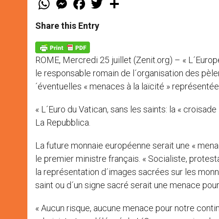
h
e
a
w
h
a
s
c
i
a
t
s
e
t
r
Share this Entry
s
e
b
t
e
A
n
o
e
p
g
o
r
p
e
k
ROME, Mercredi 25 juillet (Zenit.org) – « L´Euro
r
le responsable romain de l´organisation des pèler
´éventuelles « menaces à la laïcité » représentée
« L´Euro du Vatican, sans les saints: la « croisade 
La Repubblica.
La future monnaie européenne serait une « menace
le premier ministre français. « Socialiste, protest
la représentation d´images sacrées sur les monnai
saint ou d´un signe sacré serait une menace pour 
« Aucun risque, aucune menace pour notre contine