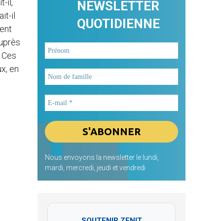
-il,
NEWSLETTER
t-il
QUOTIDIENNE
gent
auprès
. Ces
x, en
Nous envoyons la newsletter le lundi,
mardi, mercredi, jeudi et vendredi
SOUTENIR ZENIT