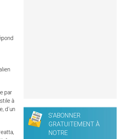
répond
alien
ée par
stile à
e, d´un
S'ABONNER
GRATUITEMENT À
eatta,
NOTRE