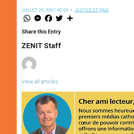
JUILLET 25, 2001 00:00
JUSTICE ET PAIX
W
M
F
T
S
h
e
a
w
h
a
s
c
i
a
t
s
e
t
r
Share this Entry
s
e
b
t
e
A
n
o
e
p
g
o
r
ZENIT Staff
p
e
k
r
View all articles