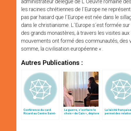
administrateur délégué de L´Oeuvre romaine des pè
les racines chrétiennes de l´Europe ne représent
pas par hasard que l´Europe est née dans le sil
dans le christianisme. L´Europe s´est formée su
des grands monastères, à travers les visites a
mouvements ont formé des communautés, des villes
somme, la civilisation européenne « .
Autres Publications :
Conférence du card.
La guerre, c’est faire le
La laïcité français
Ricard au Centre Saint-
choix « de Caïn », déplore
permet des relatio
Louis de Rome
le pape François
pacifiées entre l’Eg
l’Etat