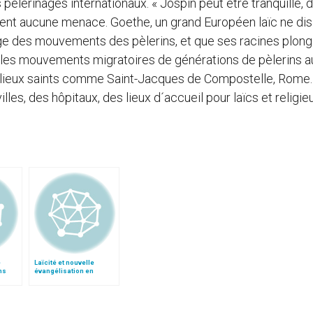
lerinages internationaux. « Jospin peut être tranquille, dit
ent aucune menace. Goethe, un grand Européen laïc ne disai
lage des mouvements des pèlerins, et que ses racines plon
r les mouvements migratoires de générations de pèlerins 
ux lieux saints comme Saint-Jacques de Compostelle, Rome
, des hôpitaux, des lieux d´accueil pour laïcs et religieu
e
Laïcité et nouvelle
ns
évangélisation en
lise et
France, par le card.
Tauran