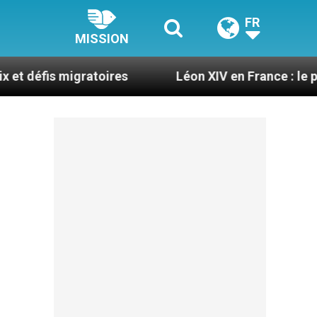
FR
MISSION
gratoires
Léon XIV en France : le programme dét