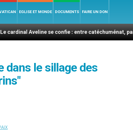
 VATICAN
EGLISE ET MONDE
DOCUMENTS
FAIRE UN DON
veline se confie : entre catéchuménat, paix et défis mi
e dans le sillage des
ins"
PAIX