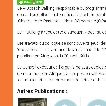
p
g
o
r
p
e
k
Le P. Joseph Ballong, responsable du programme e
r
cours d´un colloque international sur « Démocrati
´Observatoire Panafricain de la Démocratie (OPA
Le P. Ballong a reçu cette distinction, « pour sa 
Les travaux du colloque se sont ouverts jeudi dernie
´occasion de l’anniversaire de la naissance de l
pluraliste en Afrique » (du 20 avril 1991).
Le Conseil exécutif de l´organisme avait décidé 
démocratique en Afrique » à des personnalités et d
´affirmation et au renforcement de l´état de droit
Autres Publications :