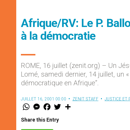
Afrique/RV: Le P. Ball
à la démocratie
ROME, 16 juillet (zenit.org) – Un Jés
Lomé, samedi dernier, 14 juillet, un
démocratique en Afrique”.
JUILLET 16, 2001 00:00
ZENIT STAFF
JUSTICE ET 
W
M
F
T
S
h
e
a
w
h
a
s
c
i
a
t
s
e
t
r
Share this Entry
s
e
b
t
e
A
n
o
e