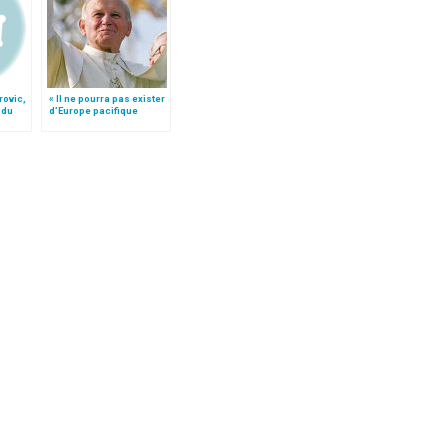
rovic,
« Il ne pourra pas exister
 du
d’Europe pacifique
sans… »: l’Ukraine, dans
la vision de Jean-Paul II