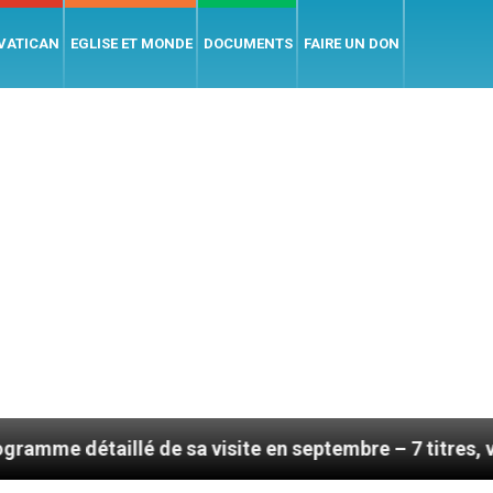
 VATICAN
EGLISE ET MONDE
DOCUMENTS
FAIRE UN DON
lé de sa visite en septembre – 7 titres, vendredi 7 aoû