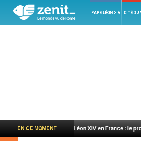
PAPE LÉON XIV
CITÉ DU
toires
Léon XIV en France : le programme détail
EN CE MOMENT