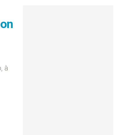
ion
, à