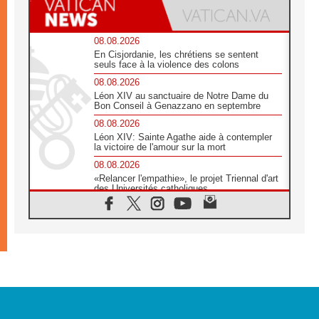
08.08.2026
En Cisjordanie, les chrétiens se sentent
seuls face à la violence des colons
08.08.2026
Léon XIV au sanctuaire de Notre Dame du
Bon Conseil à Genazzano en septembre
08.08.2026
Léon XIV: Sainte Agathe aide à contempler
la victoire de l'amour sur la mort
08.08.2026
«Relancer l'empathie», le projet Triennal d'art
des Universités catholiques
08.08.2026
Signis 2026, donner la parole aux religieuses
catholiques
08.08.2026
Au Bangladesh, l'Église accompagne les
Dalits sur le chemin de la dignité
07.08.2026
Philippines: le vicariat apostolique de
Calapan devient un diocèse