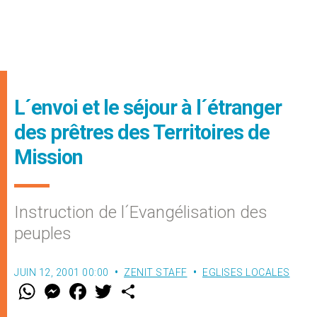
L´envoi et le séjour à l´étranger
des prêtres des Territoires de
Mission
Instruction de l´Evangélisation des
peuples
JUIN 12, 2001 00:00
ZENIT STAFF
EGLISES LOCALES
W
M
F
T
S
h
e
a
w
h
a
s
c
i
a