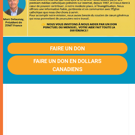
FAIRE UN DON
FAIRE UN DON EN DOLLARS
CANADIENS