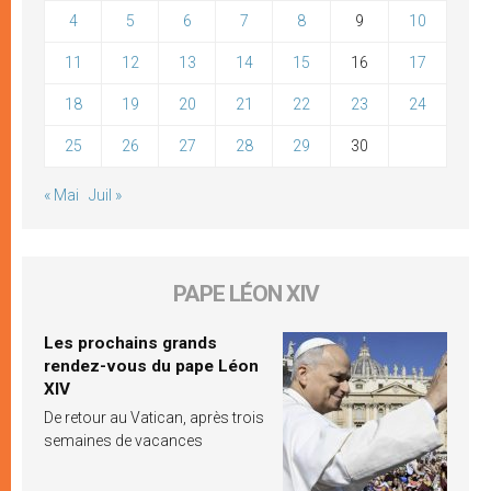
4
5
6
7
8
9
10
11
12
13
14
15
16
17
18
19
20
21
22
23
24
25
26
27
28
29
30
« Mai
Juil »
PAPE LÉON XIV
Les prochains grands
rendez-vous du pape Léon
XIV
De retour au Vatican, après trois
semaines de vacances