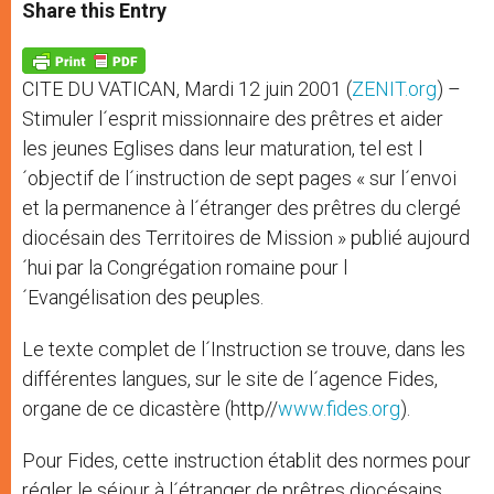
t
s
e
t
r
Share this Entry
s
e
b
t
e
A
n
o
e
p
g
o
r
p
e
k
CITE DU VATICAN, Mardi 12 juin 2001 (
ZENIT.org
) –
r
Stimuler l´esprit missionnaire des prêtres et aider
les jeunes Eglises dans leur maturation, tel est l
´objectif de l´instruction de sept pages « sur l´envoi
et la permanence à l´étranger des prêtres du clergé
diocésain des Territoires de Mission » publié aujourd
´hui par la Congrégation romaine pour l
´Evangélisation des peuples.
Le texte complet de l´Instruction se trouve, dans les
différentes langues, sur le site de l´agence Fides,
organe de ce dicastère (http//
www.fides.org
).
Pour Fides, cette instruction établit des normes pour
régler le séjour à l´étranger de prêtres diocésains