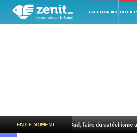
PAPE LÉON XIV
CITÉ DU
En Corée du Sud, faire du catéchisme autrement
EN CE MOMENT