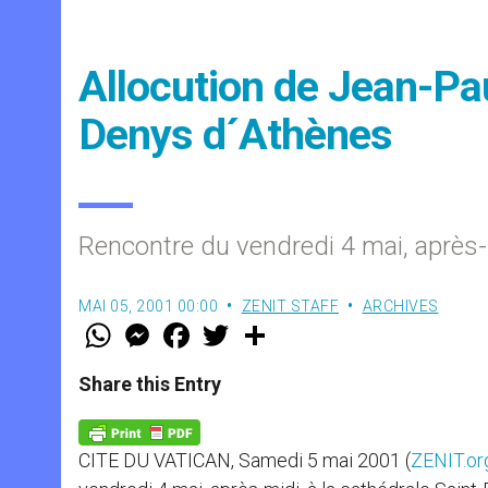
Allocution de Jean-Paul
Denys d´Athènes
Rencontre du vendredi 4 mai, après
MAI 05, 2001 00:00
ZENIT STAFF
ARCHIVES
W
M
F
T
S
h
e
a
w
h
a
s
c
i
a
t
s
e
t
r
Share this Entry
s
e
b
t
e
A
n
o
e
p
g
o
r
p
e
k
CITE DU VATICAN, Samedi 5 mai 2001 (
ZENIT.or
r