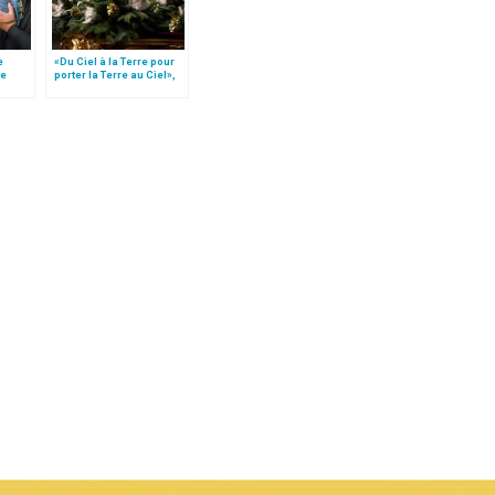
e
«Du Ciel à la Terre pour
le
porter la Terre au Ciel»,
 »!
par Mgr Francesco Follo