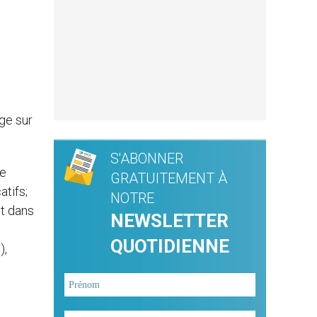
ge sur
S'ABONNER
le
GRATUITEMENT À
atifs;
NOTRE
ut dans
NEWSLETTER
QUOTIDIENNE
),