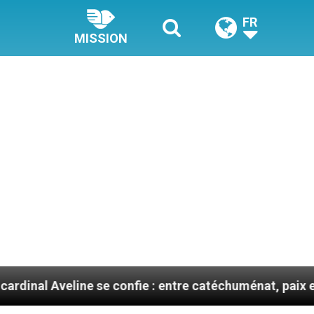
FR
MISSION
ine se confie : entre catéchuménat, paix et défis migr