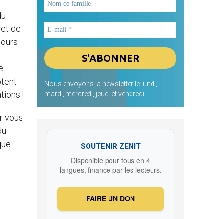
du
 et de
jours
e
ptent
Nous envoyons la newsletter le lundi,
tions !
mardi, mercredi, jeudi et vendredi
ur vous
du
que.
SOUTENIR ZENIT
Disponible pour tous en 4
langues, financé par les lecteurs.
FAIRE UN DON