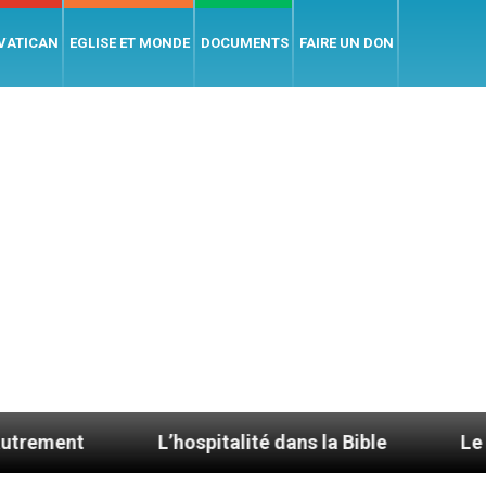
 VATICAN
EGLISE ET MONDE
DOCUMENTS
FAIRE UN DON
L’hospitalité dans la Bible
Le cardinal Avel