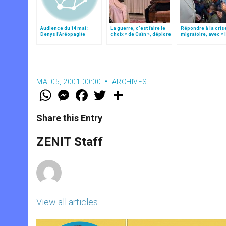
Audience du 14 mai :
La guerre, c’est faire le
Répondre à la cris
Denys l’Aréopagite
choix « de Caïn », déplore
migratoire, avec « 
le pape François
style de l’humanité
(texte complet)
MAI 05, 2001 00:00
ARCHIVES
W
M
F
T
S
h
e
a
w
h
a
s
c
i
a
t
s
e
t
r
Share this Entry
s
e
b
t
e
A
n
o
e
p
g
o
r
ZENIT Staff
p
e
k
r
View all articles