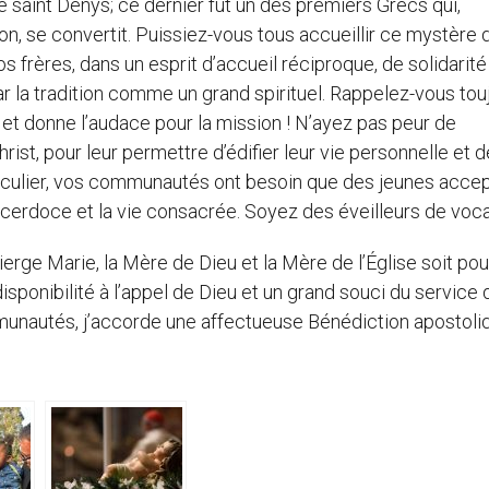
 saint Denys; ce dernier fut un des premiers Grecs qui,
ion, se convertit. Puissiez-vous tous accueillir ce mystère 
os frères, dans un esprit d’accueil réciproque, de solidarité
ar la tradition comme un grand spirituel. Rappelez-vous tou
oi et donne l’audace pour la mission ! N’ayez pas peur de
ist, pour leur permettre d’édifier leur vie personnelle et d
rticulier, vos communautés ont besoin que des jeunes acce
acerdoce et la vie consacrée. Soyez des éveilleurs de voca
ierge Marie, la Mère de Dieu et la Mère de l’Église soit po
sponibilité à l’appel de Dieu et un grand souci du service 
mmunautés, j’accorde une affectueuse Bénédiction apostoli