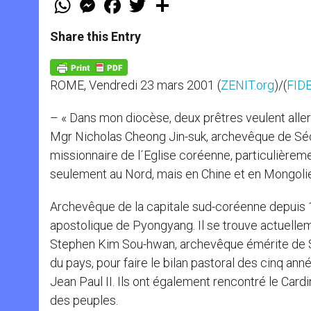
h
e
a
w
h
a
s
c
i
a
t
s
e
t
r
Share this Entry
s
e
b
t
e
A
n
o
e
p
g
o
r
p
e
k
ROME, Vendredi 23 mars 2001 (
ZENIT.org
)/(
FID
r
– « Dans mon diocèse, deux prêtres veulent aller e
Mgr Nicholas Cheong Jin-suk, archevêque de Séou
missionnaire de l´Eglise coréenne, particulièreme
seulement au Nord, mais en Chine et en Mongolie
Archevêque de la capitale sud-coréenne depuis 
apostolique de Pyongyang. Il se trouve actuellemen
Stephen Kim Sou-hwan, archevêque émérite de Sé
du pays, pour faire le bilan pastoral des cinq a
Jean Paul II. Ils ont également rencontré le Card
des peuples.