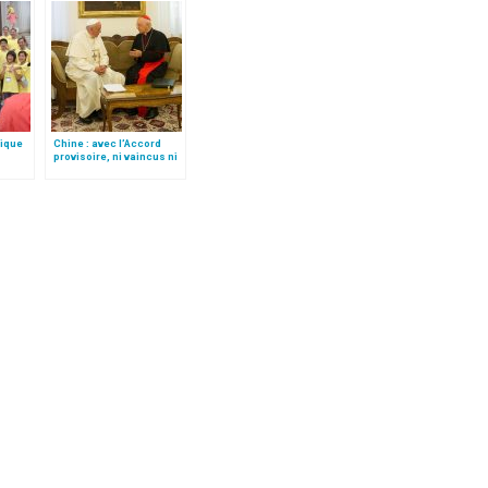
lique
Chine : avec l’Accord
provisoire, ni vaincus ni
vainqueurs, par le card.
Filoni