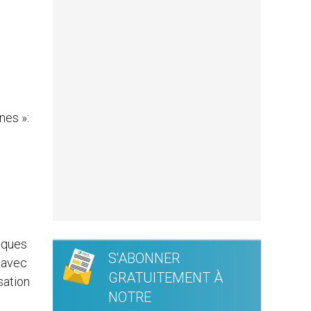
nes »:
iques
S'ABONNER
s avec
GRATUITEMENT À
sation
NOTRE