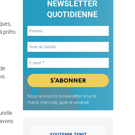
NEWSLETTER
QUOTIDIENNE
ques,
à prêts
 de
ois…
Nous envoyons la newsletter le lundi,
mardi, mercredi, jeudi et vendredi
relle :
 avons
SOUTENIR ZENIT