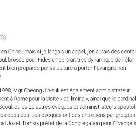
ES
)
n Chine ; mais si je lançais un appel, j’en aurais des centai
l, brosse pour Fides un portrait très dynamique de l´élan
nt bien préparée par sa culture à porter l´Evangile non
.
1998, Mgr Cheong Jin-suk est également administrateur
t à Rome pour la visite « ad limina », ainsi que le cardinal
oul, et les 20 autres évêques et administrateurs apostol
nnées écoulées. Les évêques ont des entretiens par groupe
inal Jozef Tomko, préfet de la Congrégation pour l’Evangéli