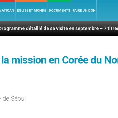
 VATICAN
EGLISE ET MONDE
DOCUMENTS
FAIRE UN DON
étaillé de sa visite en septembre – 7 titres, vendredi 
à la mission en Corée du No
e de Séoul