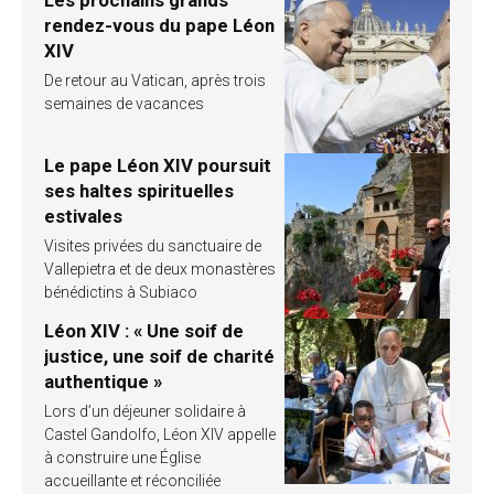
rendez-vous du pape Léon
XIV
De retour au Vatican, après trois
semaines de vacances
Le pape Léon XIV poursuit
ses haltes spirituelles
estivales
Visites privées du sanctuaire de
Vallepietra et de deux monastères
bénédictins à Subiaco
Léon XIV : « Une soif de
justice, une soif de charité
authentique »
Lors d’un déjeuner solidaire à
Castel Gandolfo, Léon XIV appelle
à construire une Église
accueillante et réconciliée