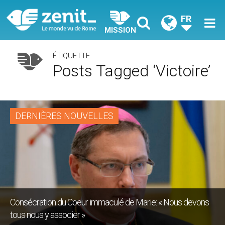
FR
MISSION
ÉTIQUETTE
Posts Tagged ‘victoire’
DERNIÈRES NOUVELLES
Consécration du Coeur immaculé de Marie: « Nous devons
tous nous y associer »