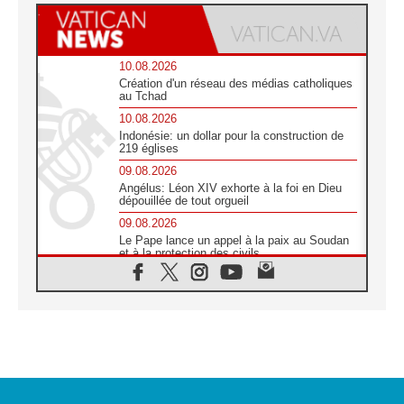
10.08.2026
Création d'un réseau des médias catholiques
au Tchad
10.08.2026
Indonésie: un dollar pour la construction de
219 églises
09.08.2026
Angélus: Léon XIV exhorte à la foi en Dieu
dépouillée de tout orgueil
09.08.2026
Le Pape lance un appel à la paix au Soudan
et à la protection des civils
09.08.2026
Déclaration d'Addis-Abeba du SCEAM sur
l'Éducation Catholique en Afrique
08.08.2026
En Cisjordanie, les chrétiens se sentent
seuls face à la violence des colons
08.08.2026
Léon XIV au sanctuaire de Notre Dame du