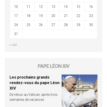
10
11
12
13
14
15
16
17
18
19
20
21
22
23
24
25
26
27
28
29
30
31
« Juil
PAPE LÉON XIV
Les prochains grands
rendez-vous du pape Léon
XIV
De retour au Vatican, après trois
semaines de vacances