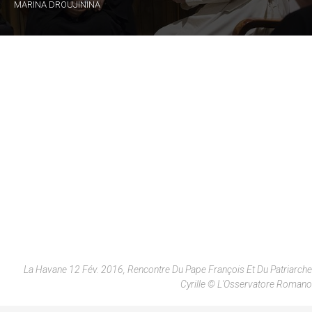
MARINA DROUJININA
La Havane 12 Fév. 2016, Rencontre Du Pape François Et Du Patriarche
Cyrille © L'Osservatore Romano