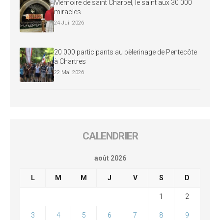
Mémoire de saint Charbel, le saint aux 30 000
miracles
24 Juil 2026
20 000 participants au pèlerinage de Pentecôte
à Chartres
22 Mai 2026
CALENDRIER
août 2026
L
M
M
J
V
S
D
1
2
3
4
5
6
7
8
9