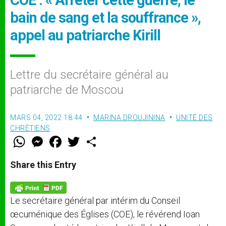
COE : « Arrêter cette guerre, le
bain de sang et la souffrance »,
appel au patriarche Kirill
Lettre du secrétaire général au
patriarche de Moscou
MARS 04, 2022 18:44
MARINA DROUJININA
UNITÉ DES
CHRÉTIENS
W
M
F
T
S
h
e
a
w
h
a
s
c
i
a
t
s
e
t
r
Share this Entry
s
e
b
t
e
A
n
o
e
p
g
o
r
p
e
k
Le secrétaire général par intérim du Conseil
r
œcuménique des Églises (COE), le révérend Ioan