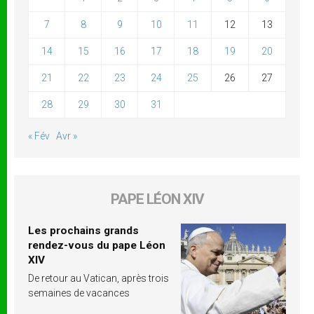
7
8
9
10
11
12
13
14
15
16
17
18
19
20
21
22
23
24
25
26
27
28
29
30
31
« Fév
Avr »
PAPE LÉON XIV
Les prochains grands
rendez-vous du pape Léon
XIV
De retour au Vatican, après trois
semaines de vacances