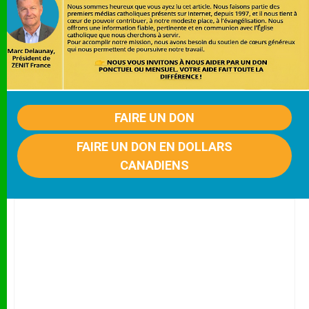
FAIRE UN DON
FAIRE UN DON EN DOLLARS
CANADIENS