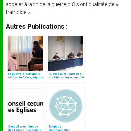
appeler à la fin de la guerre qu’ils ont qualifiée de «
fratricide ».
Autres Publications :
La guerre, c’est faire le
«L’évêque et l’unité des
choix « de Caïn », déplore
chrétiens»: texte complet
le pape François
du C.P. pour la promotion
de l’unité
Conseil œcuménique
Belgique :
des Églises : « le peuple
Représentation