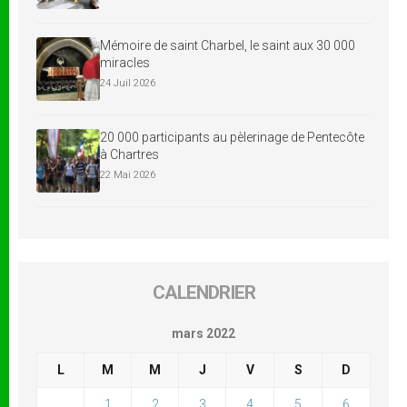
Mémoire de saint Charbel, le saint aux 30 000
miracles
24 Juil 2026
20 000 participants au pèlerinage de Pentecôte
à Chartres
22 Mai 2026
CALENDRIER
mars 2022
L
M
M
J
V
S
D
1
2
3
4
5
6