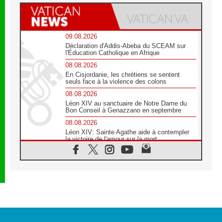
09.08.2026
Déclaration d'Addis-Abeba du SCEAM sur
l'Éducation Catholique en Afrique
08.08.2026
En Cisjordanie, les chrétiens se sentent
seuls face à la violence des colons
08.08.2026
Léon XIV au sanctuaire de Notre Dame du
Bon Conseil à Genazzano en septembre
08.08.2026
Léon XIV: Sainte Agathe aide à contempler
la victoire de l'amour sur la mort
08.08.2026
«Relancer l'empathie», le projet Triennal d'art
des Universités catholiques
08.08.2026
Signis 2026, donner la parole aux religieuses
catholiques
08.08.2026
Au Bangladesh, l'Église accompagne les