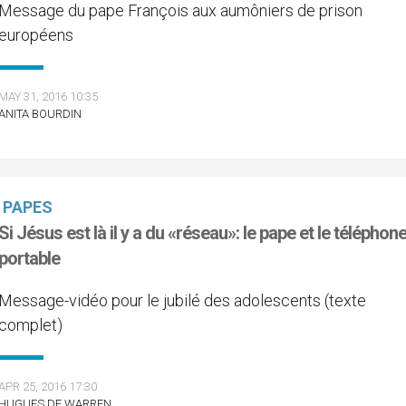
Message du pape François aux aumôniers de prison
européens
MAY 31, 2016 10:35
ANITA BOURDIN
PAPES
Si Jésus est là il y a du «réseau»: le pape et le téléphon
portable
Message-vidéo pour le jubilé des adolescents (texte
complet)
APR 25, 2016 17:30
HUGUES DE WARREN