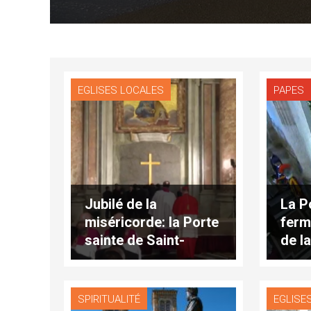
EGLISES LOCALES
PAPES
Jubilé de la
La P
miséricorde: la Porte
ferm
sainte de Saint-
de l
Pierre est murée
deme
SPIRITUALITÉ
EGLISE