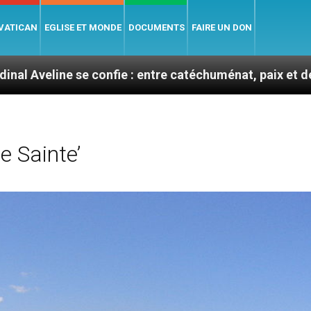
 VATICAN
EGLISE ET MONDE
DOCUMENTS
FAIRE UN DON
confie : entre catéchuménat, paix et défis migratoires
e Sainte’