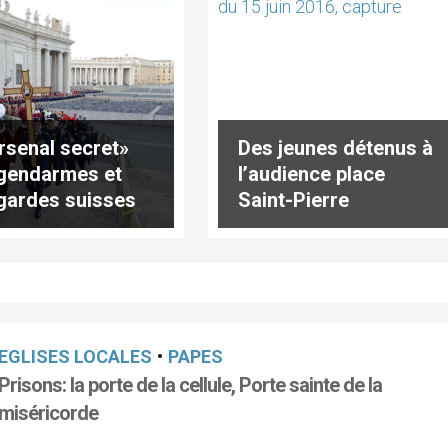
arsenal secret»
Des jeunes détenus à
gendarmes et
l’audience place
gardes suisses
Saint-Pierre
atican
EGLISES LOCALES
•
PAPES
Prisons: la porte de la cellule, Porte sainte de la
miséricorde