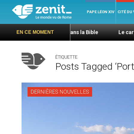
PAPE LÉON XIV
CITÉ DU
hospitalité dans la Bible
Le cardinal Aveline se 
EN CE MOMENT
ÉTIQUETTE
Posts Tagged ‘port
DERNIÈRES NOUVELLES