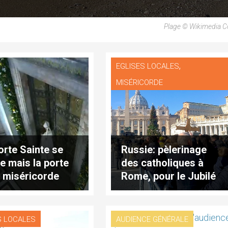
Plage © Wikimedia
,
EGLISES LOCALES
MISÉRICORDE
orte Sainte se
Russie: pèlerinage
e mais la porte
des catholiques à
a miséricorde
Rome, pour le Jubilé
ure ouverte
S LOCALES
AUDIENCE GÉNÉRALE