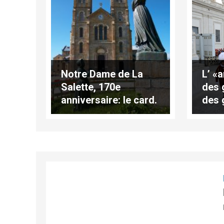
Notre Dame de La
L’ «
Salette, 170e
des 
anniversaire: le card.
des 
Ryłko présidera la
au V
messe