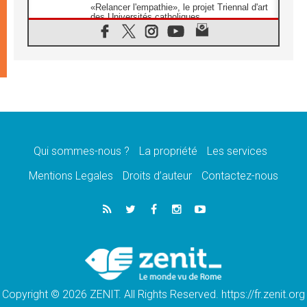
«Relancer l'empathie», le projet Triennal d'art
des Universités catholiques
08.08.2026
Signis 2026, donner la parole aux religieuses
catholiques
08.08.2026
Au Bangladesh, l'Église accompagne les
Dalits sur le chemin de la dignité
07.08.2026
Philippines: le vicariat apostolique de
Calapan devient un diocèse
Qui sommes-nous ?
La propriété
Les services
07.08.2026
Congo-Brazzaville: le 15 août, entre solennité
Mentions Legales
Droits d’auteur
Contactez-nous
de l'Assomption et mémoire nationale
07.08.2026
«La paix commence par l'empathie» estime
le cardinal Parolin
07.08.2026
En Colombie, «la paix ne s'achète pas avec
une signature»
Copyright © 2026 ZENIT. All Rights Reserved. https://fr.zenit.org