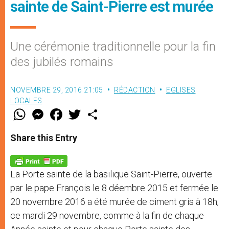
sainte de Saint-Pierre est murée
Une cérémonie traditionnelle pour la fin
des jubilés romains
NOVEMBRE 29, 2016 21:05
RÉDACTION
EGLISES
LOCALES
W
M
F
T
S
h
e
a
w
h
a
s
c
i
a
t
s
e
t
r
Share this Entry
s
e
b
t
e
A
n
o
e
p
g
o
r
p
e
k
La Porte sainte de la basilique Saint-Pierre, ouverte
r
par le pape François le 8 déembre 2015 et fermée le
20 novembre 2016 a été murée de ciment gris à 18h,
ce mardi 29 novembre, comme à la fin de chaque