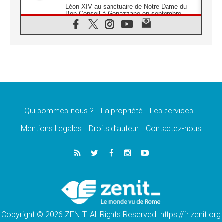
Léon XIV au sanctuaire de Notre Dame du
Bon Conseil à Genazzano en septembre
08.08.2026
Léon XIV: Sainte Agathe aide à contempler
la victoire de l'amour sur la mort
08.08.2026
«Relancer l'empathie», le projet Triennal d'art
des Universités catholiques
08.08.2026
Signis 2026, donner la parole aux religieuses
catholiques
Qui sommes-nous ?
La propriété
Les services
08.08.2026
Au Bangladesh, l'Église accompagne les
Mentions Legales
Droits d’auteur
Contactez-nous
Dalits sur le chemin de la dignité
07.08.2026
Philippines: le vicariat apostolique de
Calapan devient un diocèse
07.08.2026
Congo-Brazzaville: le 15 août, entre solennité
de l'Assomption et mémoire nationale
Copyright © 2026 ZENIT. All Rights Reserved. https://fr.zenit.org