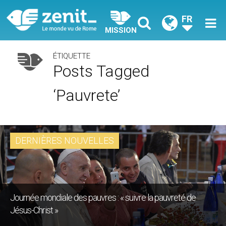
FR
MISSION
ÉTIQUETTE
Posts Tagged
‘pauvrete’
DERNIÈRES NOUVELLES
Journée mondiale des pauvres : « suivre la pauvreté de
Jésus-Christ »